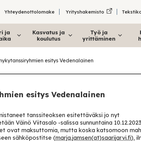
Tekstik
Yhteydenottolomake
Yrityshakemisto
i ja
Kasvatus ja
Työ ja
aika
koulutus
yrittäminen
h
 nykytanssiryhmien esitys Vedenalainen
yhmien esitys Vedenalainen
istaneet tanssiteoksen esitettäväksi jo nyt
tään Väinö Viitasalo -salissa sunnuntaina 10.12.2023,
itykset ovat maksuttomia, mutta koska katsomoon ma
kseen sähköpostitse (
marja.jamsen(at)saarijarvi.fi
), i