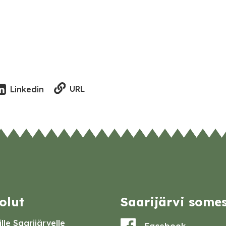
URL
Linkedin
olut
Saarijärvi some
lle Saarijärvelle
Facebook