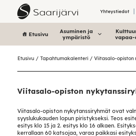
Skip to content
Yhteystiedot
Asuminen ja
Kulttuur
Etusivu
ympäristö
vapaa-
Etusivu
Tapahtumakalenteri
Viitasalo-opiston
Viitasalo-opiston nykytanssir
Viitasalo-opiston nykytanssiryhmät ovat valm
syyslukukauden lopun piristykseksi. Teos esite
esitys klo 15 ja 2. esitys klo 16 alkaen. Es
kerrallaan 60 katsojaa, varaa paikkasi esity