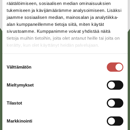
URL
räätälöimiseen, sosiaalisen median ominaisuuksien
tukemiseen ja kävijämäärämme analysoimiseen. Lisäksi
jaamme sosiaalisen median, mainosalan ja analytiikka-
alan kumppaneillemme tietoja siitä, miten käytät
sivustoamme. Kumppanimme voivat yhdistää näitä
tietoja muihin tietoihin, joita olet antanut heille tai joita on
kerätty, kun olet käyttänyt heidän palvelujaan.
Suostumuksen
Välttämätön
valinta
Mieltymykset
Saarijärven kaupunki
Sivulantie 11, PL 13
Tilastot
43100 Saarijärvi
kirjaamo@saarijarvi.fi
Markkinointi
Karttapalvelu