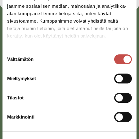
jaamme sosiaalisen median, mainosalan ja analytiikka-
alan kumppaneillemme tietoja siitä, miten käytät
sivustoamme. Kumppanimme voivat yhdistää näitä
tietoja muihin tietoihin, joita olet antanut heille tai joita on
kerätty, kun olet käyttänyt heidän palvelujaan.
Suostumuksen
Välttämätön
valinta
Saarijärven kaupunki
Mieltymykset
Sivulantie 11, PL 13
43100 Saarijärvi
Tilastot
kirjaamo@saarijarvi.fi
Karttapalvelu
Markkinointi