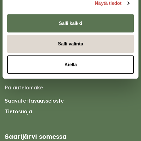
Näytä tiedot
Oikopolut
Salli kaikki
Kotiin meille Saarijärvelle
Salli valinta
Tapahtumakalenteri
Asiointipiste
Kiellä
Esityslistat ja pöytäkirjat
Kuulutukset
Palautelomake
Saavutettavuusseloste
Tietosuoja
Saarijärvi somessa