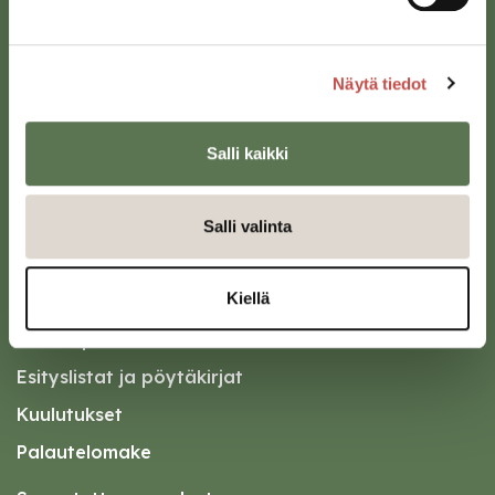
kirjaamo@saarijarvi.fi
Karttapalvelu
Näytä tiedot
Salli kaikki
Oikopolut
Salli valinta
Kotiin meille Saarijärvelle
Kiellä
Tapahtumakalenteri
Asiointipiste
Esityslistat ja pöytäkirjat
Kuulutukset
Palautelomake