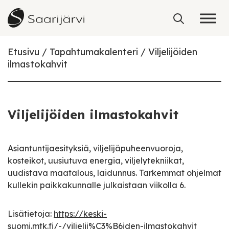
Skip to content
Etusivu
Tapahtumakalenteri
Viljelijöiden
ilmastokahvit
Viljelijöiden ilmastokahvit
Asiantuntijaesityksiä, viljelijäpuheenvuoroja,
kosteikot, uusiutuva energia, viljelytekniikat,
uudistava maatalous, laidunnus. Tarkemmat ohjelmat
kullekin paikkakunnalle julkaistaan viikolla 6.
Lisätietoja:
https://keski-
suomi.mtk.fi/-/viljelij%C3%B6iden-ilmastokahvit