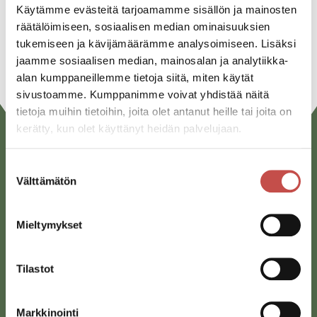
Linkedin
Käytämme evästeitä tarjoamamme sisällön ja mainosten
räätälöimiseen, sosiaalisen median ominaisuuksien
URL
tukemiseen ja kävijämäärämme analysoimiseen. Lisäksi
jaamme sosiaalisen median, mainosalan ja analytiikka-
alan kumppaneillemme tietoja siitä, miten käytät
sivustoamme. Kumppanimme voivat yhdistää näitä
tietoja muihin tietoihin, joita olet antanut heille tai joita on
kerätty, kun olet käyttänyt heidän palvelujaan.
Suostumuksen
Välttämätön
valinta
Mieltymykset
Saarijärven kaupunki
Tilastot
Sivulantie 11, PL 13
43100 Saarijärvi
Markkinointi