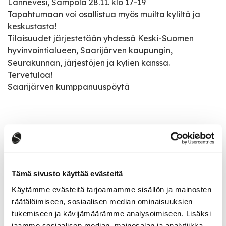
Lannevesi, Sampola 28.11. klo 17-19
Tapahtumaan voi osallistua myös muilta kyliltä ja
keskustasta!
Tilaisuudet järjestetään yhdessä Keski-Suomen
hyvinvointialueen, Saarijärven kaupungin,
Seurakunnan, järjestöjen ja kylien kanssa.
Tervetuloa!
Saarijärven kumppanuuspöytä
Tapahtumatiedot
Tapahtuman järjestäjä
Tämä sivusto käyttää evästeitä
Saarijärven Kumppanuuspöytä
Käytämme evästeitä tarjoamamme sisällön ja mainosten
räätälöimiseen, sosiaalisen median ominaisuuksien
Tapahtumapaikka
tukemiseen ja kävijämäärämme analysoimiseen. Lisäksi
Uuraistentie 1167
jaamme sosiaalisen median, mainosalan ja analytiikka-