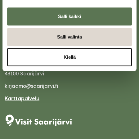
Salli kaikki
Salli valinta
Kiellä
Saarijärven kaupunki
Sivulantie 11, PL 13
43100 Saarijärvi
kirjaamo@saarijarvi.fi
Karttapalvelu