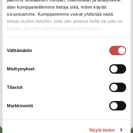
41270 Lannevesi
alan kumppaneillemme tietoja siitä, miten käytät
sivustoamme. Kumppanimme voivat yhdistää näitä
tietoja muihin tietoihin, joita olet antanut heille tai joita on
Katso kaikki tapahtumat
kerätty, kun olet käyttänyt heidän palvelujaan.
Suostumuksen
Välttämätön
Jaa tapahtuma:
valinta
Facebook
Mieltymykset
Twitter
Linkedin
Tilastot
URL
Markkinointi
Näytä tiedot