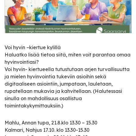
Voi hyvin –kiertue kylillä
Haluatko lisää tietoa siitä, miten voit parantaa omaa
hyvinvointiasi?
Voi hyvin- kiertueella tutustutaan arjen turvallisuutta
ja mielen hyvinvointia tukeviin asioihin sekä
digitaaliseen asiointiin, jumpataan, lauletaan,
rupatellaan mukavia ja kahvitellaan. (Halutessasi
sinulla on mahdollisuus osallistua
toimintakykymittauksiin.)
Mahlu, Annan tupa, 21.8.klo 13.30 – 15.30
Kalmari, Nahjus 17.10. klo 13.30-15.30