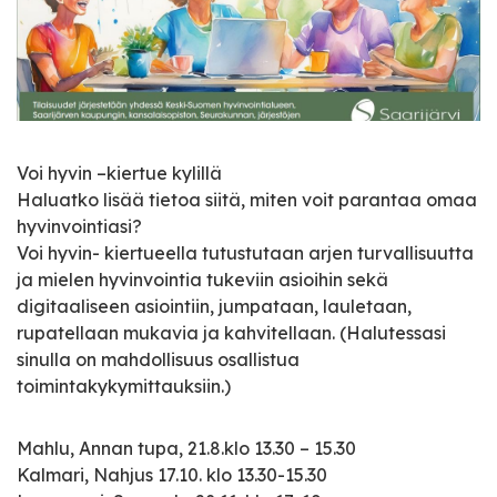
Voi hyvin –kiertue kylillä
Haluatko lisää tietoa siitä, miten voit parantaa omaa
hyvinvointiasi?
Voi hyvin- kiertueella tutustutaan arjen turvallisuutta
ja mielen hyvinvointia tukeviin asioihin sekä
digitaaliseen asiointiin, jumpataan, lauletaan,
rupatellaan mukavia ja kahvitellaan. (Halutessasi
sinulla on mahdollisuus osallistua
toimintakykymittauksiin.)
Mahlu, Annan tupa, 21.8.klo 13.30 – 15.30
Kalmari, Nahjus 17.10. klo 13.30-15.30