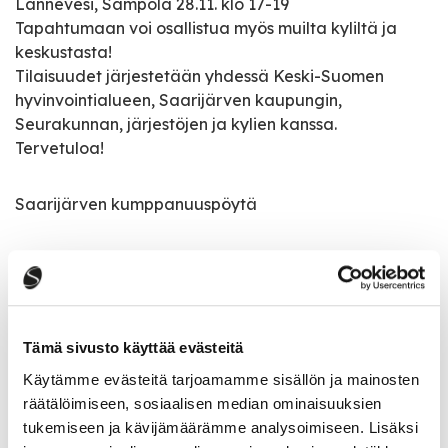
Lannevesi, Sampola 28.11. klo 17-19
Tapahtumaan voi osallistua myös muilta kyliltä ja
keskustasta!
Tilaisuudet järjestetään yhdessä Keski-Suomen
hyvinvointialueen, Saarijärven kaupungin,
Seurakunnan, järjestöjen ja kylien kanssa.
Tervetuloa!
Saarijärven kumppanuuspöytä
Tapahtumatiedot
Tämä sivusto käyttää evästeitä
Tapahtuman järjestäjä
Käytämme evästeitä tarjoamamme sisällön ja mainosten
Saarijärven Kumppanuuspöytä
räätälöimiseen, sosiaalisen median ominaisuuksien
tukemiseen ja kävijämäärämme analysoimiseen. Lisäksi
Tapahtumapaikka