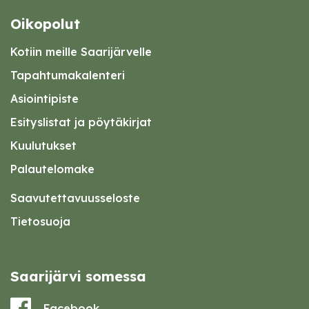
Oikopolut
Kotiin meille Saarijärvelle
Tapahtumakalenteri
Asiointipiste
Esityslistat ja pöytäkirjat
Kuulutukset
Palautelomake
Saavutettavuusseloste
Tietosuoja
Saarijärvi somessa
Facebook