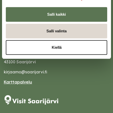
Salli kaikki
Salli valinta
Kiellä
Saarijärven kaupunki
Sivulantie 11, PL 13
43100 Saarijärvi
kirjaamo@saarijarvi.fi
Karttapalvelu