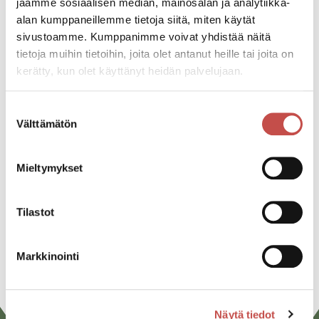
jaamme sosiaalisen median, mainosalan ja analytiikka-
Myllymäentie 1652, 43220 Saarijärvi
alan kumppaneillemme tietoja siitä, miten käytät
sivustoamme. Kumppanimme voivat yhdistää näitä
tietoja muihin tietoihin, joita olet antanut heille tai joita on
Katso kaikki tapahtumat
kerätty, kun olet käyttänyt heidän palvelujaan.
Suostumuksen
Välttämätön
valinta
Jaa tapahtuma:
Facebook
Mieltymykset
Twitter
Linkedin
Tilastot
URL
Markkinointi
Näytä tiedot