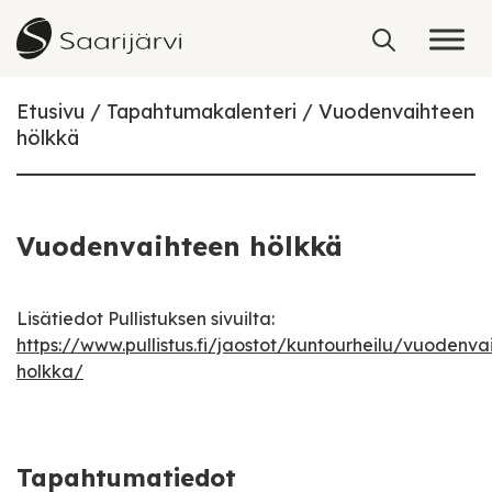
Skip to content
Etusivu
Tapahtumakalenteri
Vuodenvaihteen
hölkkä
Vuodenvaihteen hölkkä
Lisätiedot Pullistuksen sivuilta:
https://www.pullistus.fi/jaostot/kuntourheilu/vuodenva
holkka/
Tapahtumatiedot