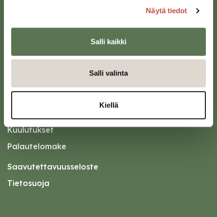
Näytä tiedot
Salli kaikki
Oikopolut
Kotiin meille Saarijärvelle
Salli valinta
Tapahtumakalenteri
Asiointipiste
Kiellä
Esityslistat ja pöytäkirjat
Kuulutukset
Palautelomake
Saavutettavuusseloste
Tietosuoja