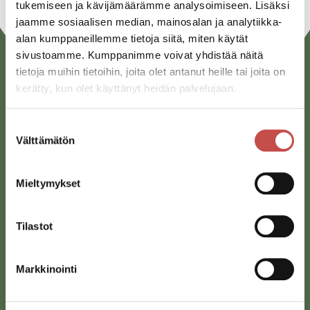
tukemiseen ja kävijämäärämme analysoimiseen. Lisäksi
jaamme sosiaalisen median, mainosalan ja analytiikka-
alan kumppaneillemme tietoja siitä, miten käytät
sivustoamme. Kumppanimme voivat yhdistää näitä
tietoja muihin tietoihin, joita olet antanut heille tai joita on
kerätty, kun olet käyttänyt heidän palvelujaan.
Suostumuksen
Välttämätön
valinta
Saarijärven kaupunki
Mieltymykset
Sivulantie 11, PL 13
43100 Saarijärvi
Tilastot
kirjaamo@saarijarvi.fi
Karttapalvelu
Markkinointi