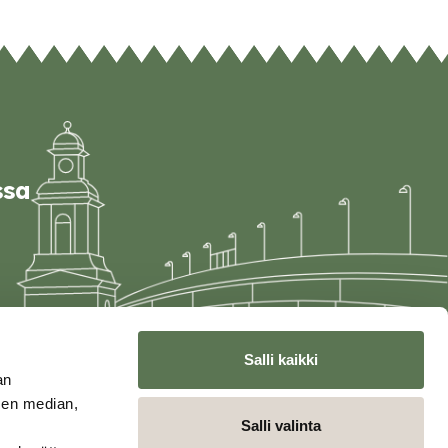
ssa
Salli kaikki
an
sen median,
Salli valinta