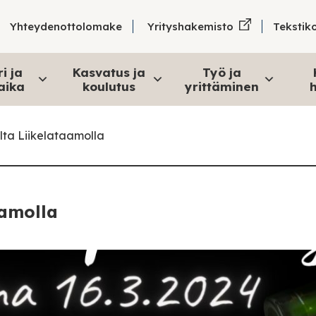
Tekstik
Yhteydenottolomake
Yrityshakemisto
i ja
Kasvatus ja
Työ ja
aika
koulutus
yrittäminen
h
ilta Liikelataamolla
aamolla