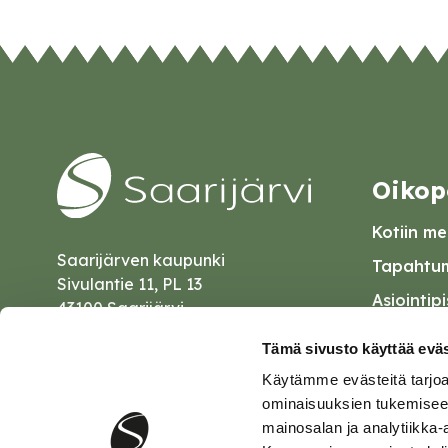
Oikop
Kotiin mei
Saarijärven kaupunki
Tapahtum
Sivulantie 11, PL 13
Asiointip
43100 Saarijärvi
Esityslist
kirjaamo@saarijarvi.fi
Tämä sivusto käyttää eväs
Kuulutuk
Käytämme evästeitä tarjoa
Karttapalvelu
Palautel
ominaisuuksien tukemisee
mainosalan ja analytiikka-
Saavutet