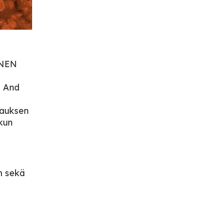
INEN
e And
lauksen
kun
n sekä