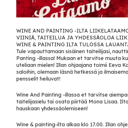
WINE AND PAINTING -ILTA LIIKELATAAMOL
VIINIÄ, TAITEILUA JA YHDESSÄOLOA L
WINE & PAINTING ILTA TULOSSA LAUANTAI
Tule vapauttamaan sisäinen taiteilijasi, na
Panting -illassa! Mukaan et tarvitse muuta ku
uteliaan mielen! Illan ohjaajana toimii Eeva 
saloihin, olemaan läsnä hetkessä ja ilmaisem
pensselit heiluvat!
Wine And Painting -illassa et tarvitse aiemp
taitelijasielu tai osata piirtää Mona Lisaa. 
hauskaan yhdessäolemiseen!
Wine & painting-ilta alkaa klo 17.00. Illan oh