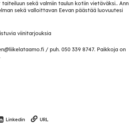
 taiteiluun sekä valmiin taulun kotiin vietäväksi.. An
lman sekä valloittavan Eevan päästää luovuutesi
stuvia viinitarjouksia
nen@liikelataamo.fi / puh. 050 339 8747. Paikkoja on
.
URL
Linkedin