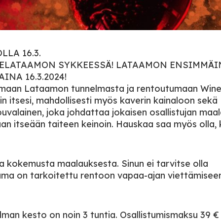
LA 16.3.
IIKELATAAMON SYKKEESSÄ! LATAAMON ENSIMMÄ
NA 16.3.2024!
uttimaan Lataamon tunnelmasta ja rentoutumaan Win
in itsesi, mahdollisesti myös kaverin kainaloon sekä
Kouvalainen, joka johdattaa jokaisen osallistujan maa
aan itseään taiteen keinoin. Hauskaa saa myös olla, 
aa kokemusta maalauksesta. Sinun ei tarvitse olla
Iltama on tarkoitettu rentoon vapaa-ajan viettämisee
jelman kesto on noin 3 tuntia. Osallistumismaksu 39 €