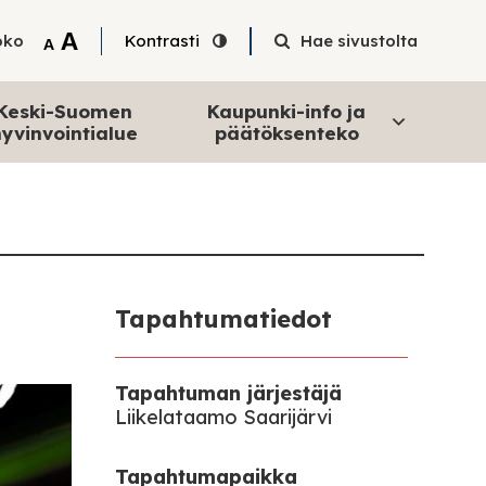
Tekstin suurentaminen
A
oko
Kontrasti
Hae sivustolta
Tekstin pienentäminen
A
Keski-Suomen
Kaupunki-info ja
yvinvointialue
päätöksenteko
Tapahtumatiedot
Tapahtuman järjestäjä
Liikelataamo Saarijärvi
Tapahtumapaikka