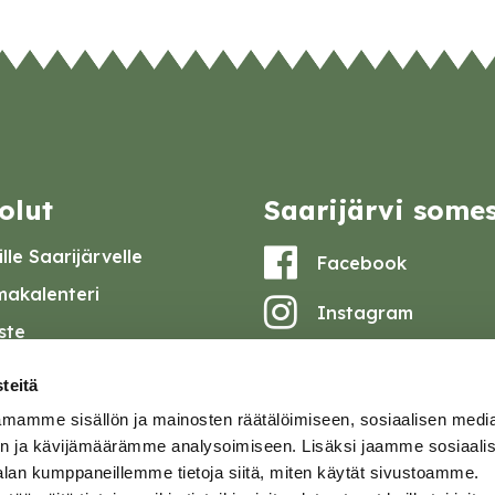
olut
Saarijärvi some
lle Saarijärvelle
Facebook
akalenteri
Instagram
iste
Youtube
at ja pöytäkirjat
teitä
set
mamme sisällön ja mainosten räätälöimiseen, sosiaalisen medi
omake
n ja kävijämäärämme analysoimiseen. Lisäksi jaamme sosiaali
alan kumppaneillemme tietoja siitä, miten käytät sivustoamme.
tavuusseloste