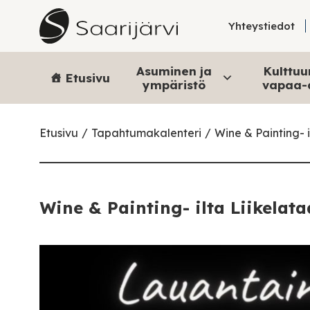
Skip to content
Yhteystiedot
Asuminen ja
Kulttuur
Etusivu
ympäristö
vapaa-
Etusivu
Tapahtumakalenteri
Wine & Painting- 
Wine & Painting- ilta Liikelat