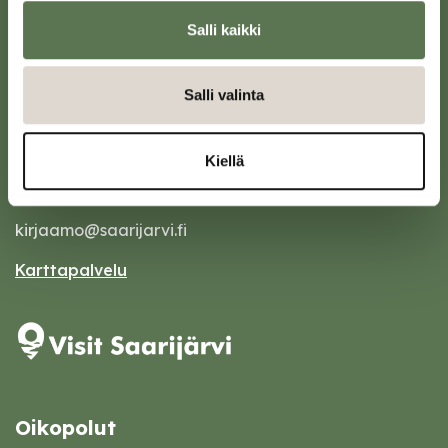
Salli kaikki
Salli valinta
Saarijärven kaupunki
Kiellä
Sivulantie 11, PL 13
43100 Saarijärvi
kirjaamo@saarijarvi.fi
Karttapalvelu
Oikopolut