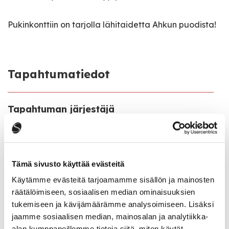
Pukinkonttiin on tarjolla lähitaidetta Ahkun puodista!
Tapahtumatiedot
Tapahtuman järjestäjä
Saarijärven museon ystävät ry
Tapahtumapaikka
Oppitie 2 / Paavontie 30
Tämä sivusto käyttää evästeitä
Käytämme evästeitä tarjoamamme sisällön ja mainosten
Näyttely on avoinna
räätälöimiseen, sosiaalisen median ominaisuuksien
ke–su 12–17
tukemiseen ja kävijämäärämme analysoimiseen. Lisäksi
Suljettu itsenäisyyspäivänä 6.12.2024.
jaamme sosiaalisen median, mainosalan ja analytiikka-
alan kumppaneillemme tietoja siitä, miten käytät