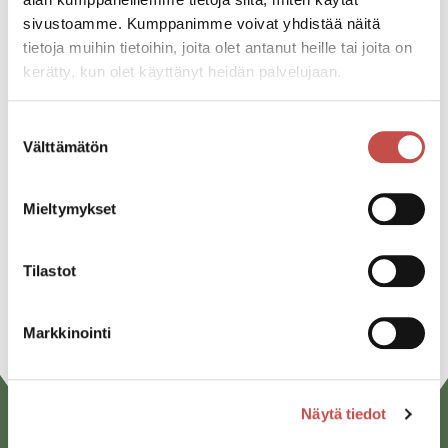
sivustoamme. Kumppanimme voivat yhdistää näitä
Katso kaikki tapahtumat
tietoja muihin tietoihin, joita olet antanut heille tai joita on
kerätty, kun olet käyttänyt heidän palvelujaan.
Jaa tapahtuma:
Suostumuksen
Välttämätön
valinta
Facebook
Twitter
Mieltymykset
Linkedin
Tilastot
URL
Markkinointi
Näytä tiedot