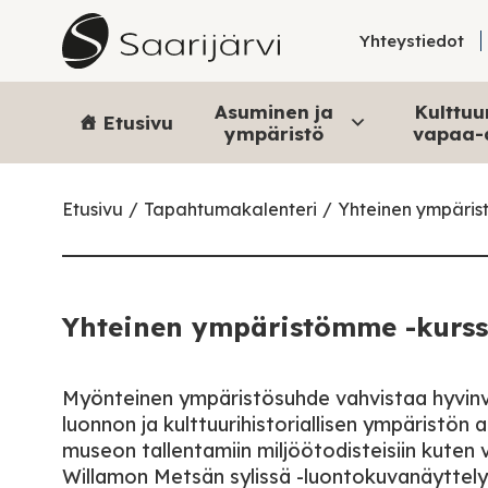
Skip to content
Yhteystiedot
Asuminen ja
Kulttuur
Etusivu
ympäristö
vapaa-
Etusivu
Tapahtumakalenteri
Yhteinen ympäris
Yhteinen ympäristömme -kurss
Myönteinen ympäristösuhde vahvistaa hyvinvo
luonnon ja kulttuurihistoriallisen ympäristön 
museon tallentamiin miljöötodisteisiin kuten 
Willamon Metsän sylissä -luontokuvanäyttely