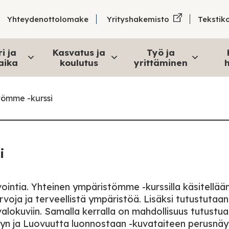
Tekstik
Yhteydenottolomake
Yrityshakemisto
i ja
Kasvatus ja
Työ ja
aika
koulutus
yrittäminen
h
tömme -kurssi
i
intia. Yhteinen ympäristömme -kurssilla käsitellää
arvoja ja terveellistä ympäristöä. Lisäksi tutustutaan
valokuviin. Samalla kerralla on mahdollisuus tutustua
yn ja Luovuutta luonnostaan -kuvataiteen perusnäy