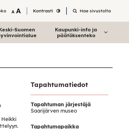
Tekstin suurentaminen
A
oko
Kontrasti
Hae sivustolta
Tekstin pienentäminen
A
Keski-Suomen
Kaupunki-info ja
yvinvointialue
päätöksenteko
Tapahtumatiedot
Tapahtuman järjestäjä
n
Saarijärven museo
 Heikki
ttelyyn.
Tapahtumapaikka