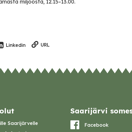
amasta miljööstä, 12.15–13.00.
URL
Linkedin
olut
Saarijärvi some
lle Saarijärvelle
Facebook