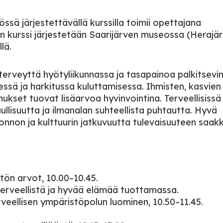
ssä järjestettävällä kurssilla toimii opettajana
 kurssi järjestetään Saarijärven museossa (Herajär
lä.
erveyttä hyötyliikunnassa ja tasapainoa palkitsevi
sä ja harkitussa kuluttamisessa. Ihmisten, kasvien 
kset tuovat lisäarvoa hyvinvointina. Terveellisissä
llisuutta ja ilmanalan suhteellista puhtautta. Hyvä
luonnon ja kulttuurin jatkuvuutta tulevaisuuteen saak
stön arvot, 10.00–10.45.
 terveellistä ja hyvää elämää tuottamassa.
eellisen ympäristöpolun luominen, 10.50–11.45.