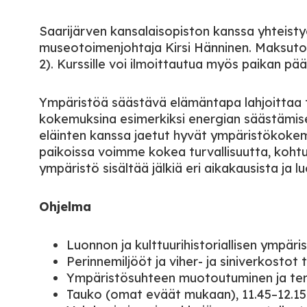
Saarijärven kansalaisopiston kanssa yhteistyö
museotoimenjohtaja Kirsi Hänninen. Maksuton
2). Kurssille voi ilmoittautua myös paikan pääl
Ympäristöä säästävä elämäntapa lahjoittaa t
kokemuksina esimerkiksi energian säästämises
eläinten kanssa jaetut hyvät ympäristökokemu
paikoissa voimme kokea turvallisuutta, kohtuu
ympäristö sisältää jälkiä eri aikakausista ja 
Ohjelma
Luonnon ja kulttuurihistoriallisen ympäri
Perinnemiljööt ja viher- ja siniverkostot
Ympäristösuhteen muotoutuminen ja terv
Tauko (omat eväät mukaan), 11.45–12.15