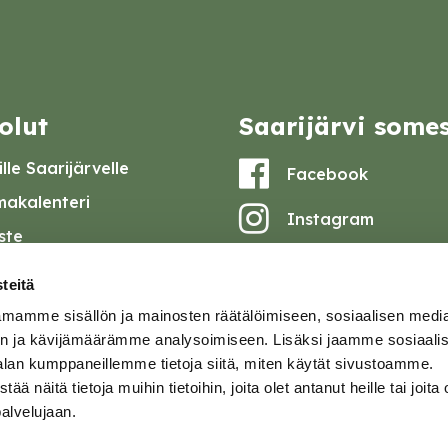
olut
Saarijärvi some
lle Saarijärvelle
Facebook
akalenteri
Instagram
iste
Youtube
at ja pöytäkirjat
teitä
set
mamme sisällön ja mainosten räätälöimiseen, sosiaalisen medi
omake
n ja kävijämäärämme analysoimiseen. Lisäksi jaamme sosiaali
alan kumppaneillemme tietoja siitä, miten käytät sivustoamme.
tavuusseloste
näitä tietoja muihin tietoihin, joita olet antanut heille tai joita 
palvelujaan.
ja