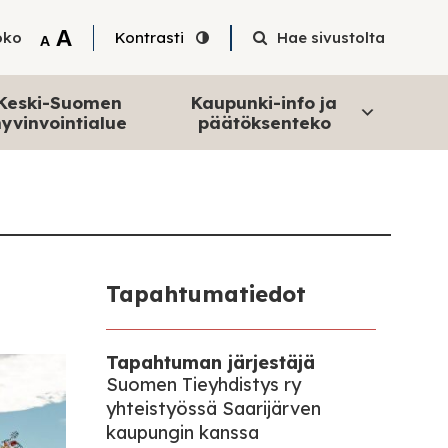
Tekstin suurentaminen
A
oko
Kontrasti
Hae sivustolta
Tekstin pienentäminen
A
Keski-Suomen
Kaupunki-info ja
yvinvointialue
päätöksenteko
Tapahtumatiedot
Tapahtuman järjestäjä
Suomen Tieyhdistys ry
yhteistyössä Saarijärven
kaupungin kanssa