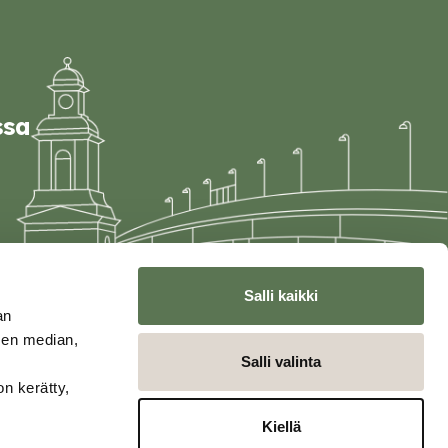
ssa
Salli kaikki
an
sen median,
Salli valinta
on kerätty,
Kiellä