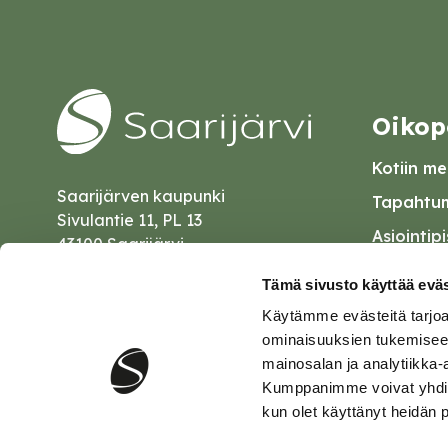
Oikop
Kotiin mei
Saarijärven kaupunki
Tapahtum
Sivulantie 11, PL 13
Asiointip
43100 Saarijärvi
Esityslist
kirjaamo@saarijarvi.fi
Tämä sivusto käyttää eväs
Kuulutuk
Käytämme evästeitä tarjoa
Karttapalvelu
Palautel
ominaisuuksien tukemisee
mainosalan ja analytiikka-
Saavutet
Kumppanimme voivat yhdistää 
kun olet käyttänyt heidän 
Tietosuo