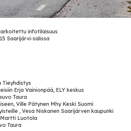
tarkoitettu infotilaisuus
15 Saarijärvi-salissa
 Tieyhdistys
isiin Erja Vainionpää, ELY keskus
euvo Taura
iseen, Ville Pätynen Mhy Keski Suomi
isteille , Vesa Niskanen Saarijärven kaupunki
 Martti Luotola
uvo Taura