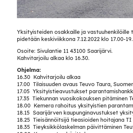
Yksityisteiden osakkaille ja vastuuhenkilöille 
pidetään keskiviikkona 7.12.2022 klo 17.00-19.
Osoite: Sivulantie 11 43100 Saarijärvi.
Kahvitarjoilu alkaa klo 16.30.
Ohjelma:
16.30 Kahvitarjoilu alkaa
17.00 Tilaisuuden avaus Teuvo Taura, Suomen
17.05 Yksityistieavustukset parantamishankke
17.35 Tiekunnan vuosikokouksen pitäminen T
18.00 Kemera rahoitus yksityistien parantam
18.15 Saarijärven kaupunginavustukset yksity
18.25 Tieisännöitsijä tieasioiden hoitajana TI
18.35 Tieyksikkölaskelman päivittäminen Te