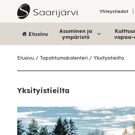
Skip to content
Yhteystiedot
Asuminen ja
Kulttuur
Etusivu
ympäristö
vapaa-
Etusivu
Tapahtumakalenteri
Yksityistieilta
Yksityistieilta