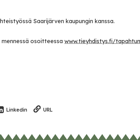
yhteistyössä Saarijärven kaupungin kanssa.
2. mennessä osoitteessa
www.tieyhdistys.fi/tapahtu
URL
Linkedin