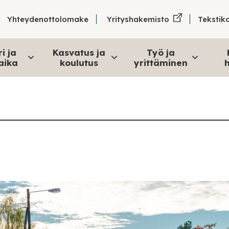
Tekstik
Yhteydenottolomake
Yrityshakemisto
i ja
Kasvatus ja
Työ ja
aika
koulutus
yrittäminen
h