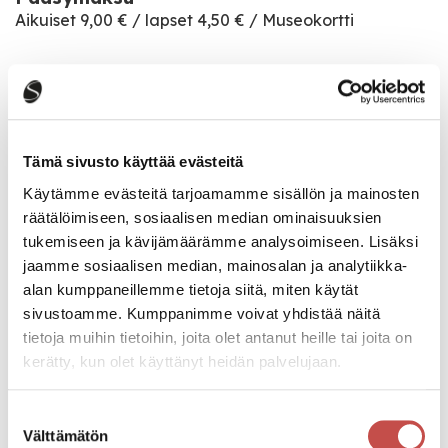
Aikuiset 9,00 € / lapset 4,50 € / Museokortti
Näyttely avoinna
30.12.2023 asti ke–su 12–17.
Tämä sivusto käyttää evästeitä
Katso kaikki tapahtumat
Käytämme evästeitä tarjoamamme sisällön ja mainosten
räätälöimiseen, sosiaalisen median ominaisuuksien
tukemiseen ja kävijämäärämme analysoimiseen. Lisäksi
Jaa tapahtuma:
jaamme sosiaalisen median, mainosalan ja analytiikka-
alan kumppaneillemme tietoja siitä, miten käytät
Facebook
sivustoamme. Kumppanimme voivat yhdistää näitä
Twitter
tietoja muihin tietoihin, joita olet antanut heille tai joita on
kerätty, kun olet käyttänyt heidän palvelujaan.
Linkedin
URL
Suostumuksen
Välttämätön
valinta