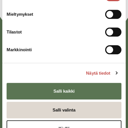
Mieltymykset
Tilastot
Markkinointi
Näytä tiedot
Saarijärven kaupunki
Sivulantie 11, PL 13
Salli kaikki
43100 Saarijärvi
kirjaamo@saarijarvi.fi
Salli valinta
Karttapalvelu