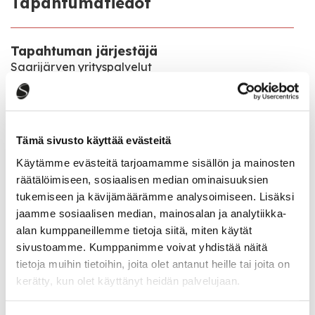
Tapahtumatiedot
Tapahtuman järjestäjä
Saarijärven yrityspalvelut
Tapahtumapaikka
Nahkurintien ja Kauppakadun risteys
Tämä sivusto käyttää evästeitä
Käytämme evästeitä tarjoamamme sisällön ja mainosten
Katso kaikki tapahtumat
räätälöimiseen, sosiaalisen median ominaisuuksien
tukemiseen ja kävijämäärämme analysoimiseen. Lisäksi
jaamme sosiaalisen median, mainosalan ja analytiikka-
alan kumppaneillemme tietoja siitä, miten käytät
Jaa tapahtuma:
sivustoamme. Kumppanimme voivat yhdistää näitä
Facebook
tietoja muihin tietoihin, joita olet antanut heille tai joita on
kerätty, kun olet käyttänyt heidän palvelujaan.
Twitter