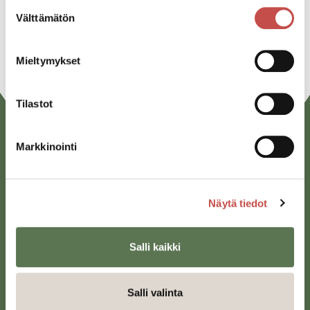
Linkedin
Suostumuksen
Välttämätön
valinta
URL
Mieltymykset
Tilastot
Markkinointi
Näytä tiedot
Saarijärven kaupunki
Salli kaikki
Sivulantie 11, PL 13
43100 Saarijärvi
Salli valinta
kirjaamo@saarijarvi.fi