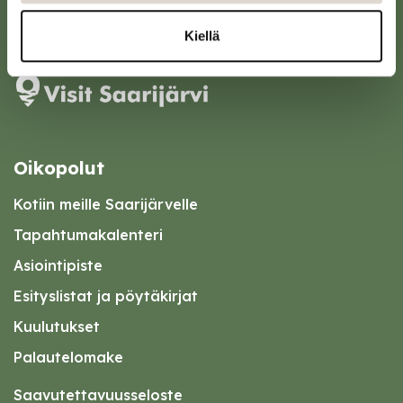
Karttapalvelu
Kiellä
Oikopolut
Kotiin meille Saarijärvelle
Tapahtumakalenteri
Asiointipiste
Esityslistat ja pöytäkirjat
Kuulutukset
Palautelomake
Saavutettavuusseloste