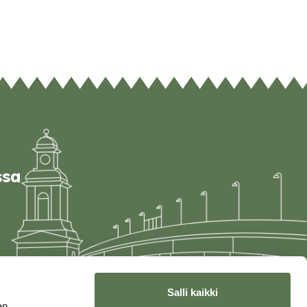
ssa
Salli kaikki
an