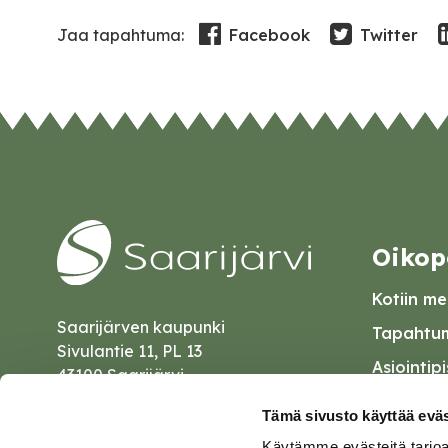
Facebook
Twitter
Jaa tapahtuma:
Oikop
Kotiin mei
Saarijärven kaupunki
Tapahtum
Sivulantie 11, PL 13
Asiointip
43100 Saarijärvi
Esityslist
kirjaamo@saarijarvi.fi
Tämä sivusto käyttää eväs
Kuulutuk
Käytämme evästeitä tarjoa