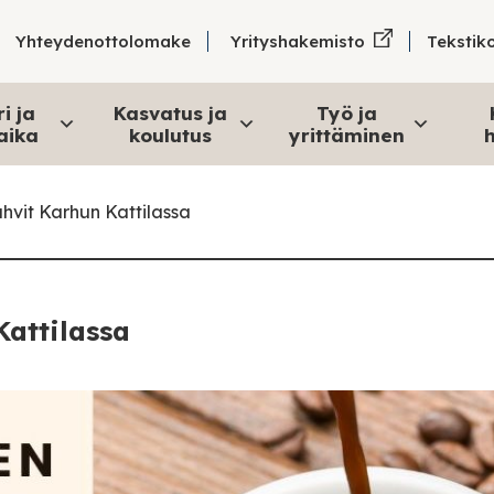
Tekstik
Yhteydenottolomake
Yrityshakemisto
i ja
Kasvatus ja
Työ ja
aika
koulutus
yrittäminen
h
hvit Karhun Kattilassa
Kattilassa