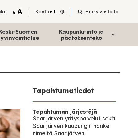
Tekstin suurentaminen
A
oko
Kontrasti
Hae sivustolta
Tekstin pienentäminen
A
Keski-Suomen
Kaupunki-info ja
yvinvointialue
päätöksenteko
Tapahtumatiedot
Tapahtuman järjestäjä
Saarijärven yrityspalvelut sekä
Saarijärven kaupungin hanke
nimeltä Saarijärven