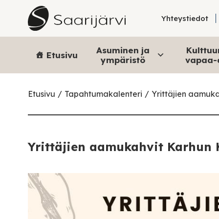
Skip to content
Yhteystiedot
Asuminen ja
Kulttuur
Etusivu
ympäristö
vapaa-
Etusivu
Tapahtumakalenteri
Yrittäjien aamuka
Yrittäjien aamukahvit Karhun 