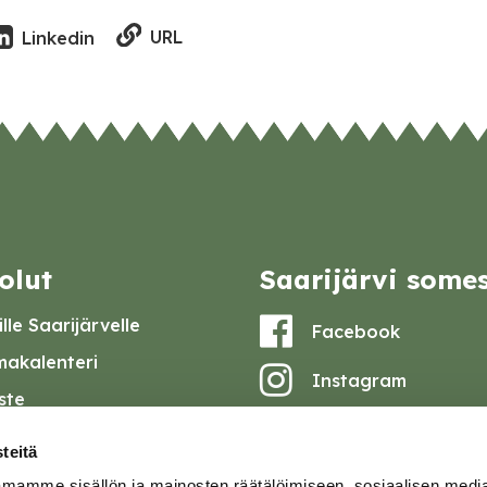
URL
Linkedin
olut
Saarijärvi some
lle Saarijärvelle
Facebook
akalenteri
Instagram
iste
Youtube
at ja pöytäkirjat
teitä
set
mamme sisällön ja mainosten räätälöimiseen, sosiaalisen medi