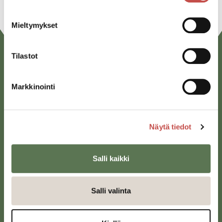
Mieltymykset
Tilastot
Markkinointi
Näytä tiedot
Saarijärven kaupunki
Sivulantie 11, PL 13
Salli kaikki
43100 Saarijärvi
kirjaamo@saarijarvi.fi
Salli valinta
Karttapalvelu