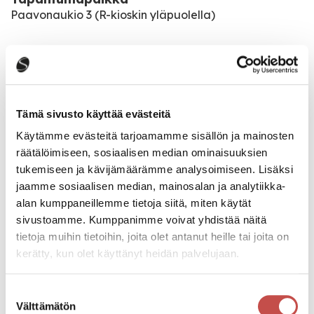
Paavonaukio 3 (R-kioskin yläpuolella)
Pääsymaksu
Maksuton
Tämä sivusto käyttää evästeitä
Katso kaikki tapahtumat
Käytämme evästeitä tarjoamamme sisällön ja mainosten
räätälöimiseen, sosiaalisen median ominaisuuksien
tukemiseen ja kävijämäärämme analysoimiseen. Lisäksi
Jaa tapahtuma:
jaamme sosiaalisen median, mainosalan ja analytiikka-
alan kumppaneillemme tietoja siitä, miten käytät
Facebook
sivustoamme. Kumppanimme voivat yhdistää näitä
Twitter
tietoja muihin tietoihin, joita olet antanut heille tai joita on
kerätty, kun olet käyttänyt heidän palvelujaan.
Linkedin
URL
Suostumuksen
Välttämätön
valinta