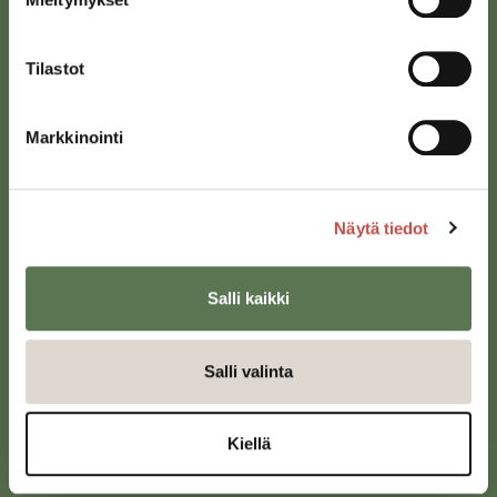
Tilastot
Markkinointi
Saarijärven kaupunki
Sivulantie 11, PL 13
Näytä tiedot
43100 Saarijärvi
kirjaamo@saarijarvi.fi
Salli kaikki
Karttapalvelu
Salli valinta
Kiellä