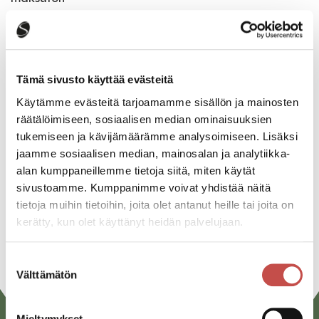
Katso kaikki tapahtumat
Tämä sivusto käyttää evästeitä
Käytämme evästeitä tarjoamamme sisällön ja mainosten
Jaa tapahtuma:
räätälöimiseen, sosiaalisen median ominaisuuksien
tukemiseen ja kävijämäärämme analysoimiseen. Lisäksi
Facebook
jaamme sosiaalisen median, mainosalan ja analytiikka-
Twitter
alan kumppaneillemme tietoja siitä, miten käytät
sivustoamme. Kumppanimme voivat yhdistää näitä
Linkedin
tietoja muihin tietoihin, joita olet antanut heille tai joita on
kerätty, kun olet käyttänyt heidän palvelujaan.
URL
Suostumuksen
Välttämätön
valinta
Mieltymykset