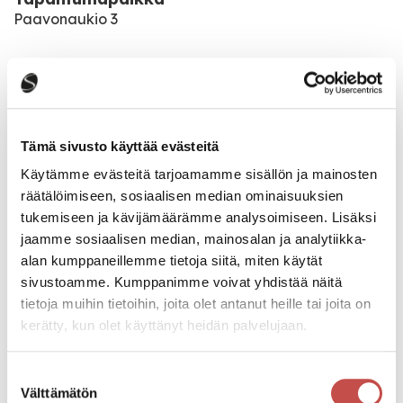
Paavonaukio 3
Pääsymaksu
Maksuton
Tämä sivusto käyttää evästeitä
Katso kaikki tapahtumat
Käytämme evästeitä tarjoamamme sisällön ja mainosten
räätälöimiseen, sosiaalisen median ominaisuuksien
tukemiseen ja kävijämäärämme analysoimiseen. Lisäksi
Jaa tapahtuma:
jaamme sosiaalisen median, mainosalan ja analytiikka-
alan kumppaneillemme tietoja siitä, miten käytät
Facebook
sivustoamme. Kumppanimme voivat yhdistää näitä
Twitter
tietoja muihin tietoihin, joita olet antanut heille tai joita on
kerätty, kun olet käyttänyt heidän palvelujaan.
Linkedin
URL
Suostumuksen
Välttämätön
valinta