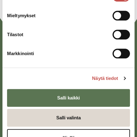
Mieltymykset
Tilastot
Markkinointi
Näytä tiedot
Saarijärven kaupunki
Sivulantie 11, PL 13
Salli kaikki
43100 Saarijärvi
kirjaamo@saarijarvi.fi
Salli valinta
Karttapalvelu