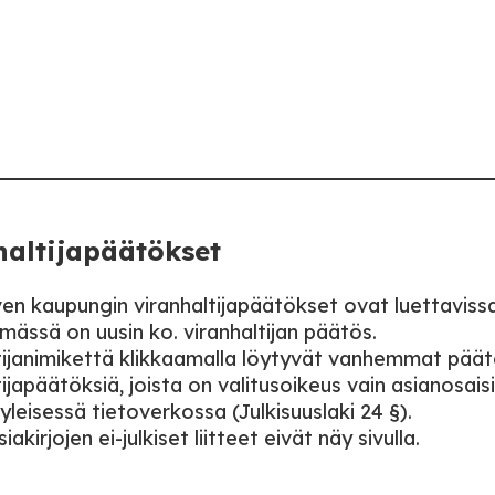
haltijapäätökset
ven kaupungin viranhaltijapäätökset ovat luettavissa
ässä on uusin ko. viranhaltijan päätös.
tijanimikettä klikkaamalla löytyvät vanhemmat päät
ijapäätöksiä, joista on valitusoikeus vain asianosaisil
 yleisessä tietoverkossa (Julkisuuslaki 24 §).
akirjojen ei-julkiset liitteet eivät näy sivulla.