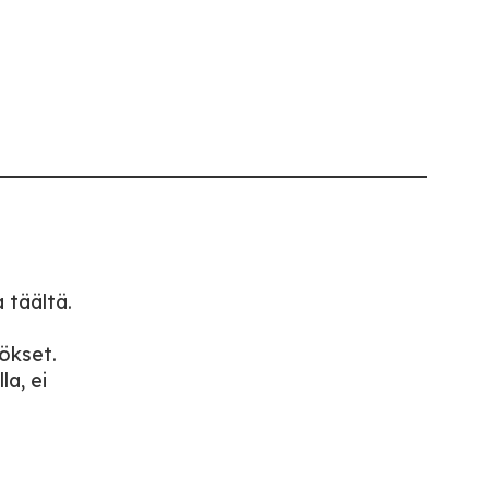
 täältä.
ökset.
la, ei