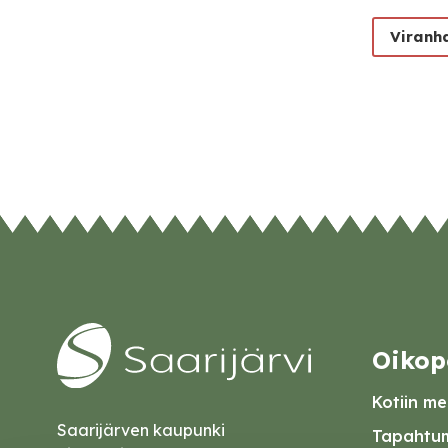
Viranh
Oikop
Kotiin mei
Saarijärven kaupunki
Tapahtum