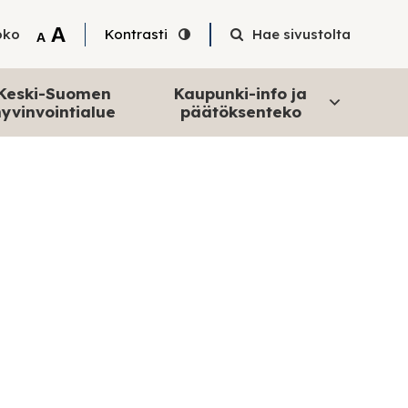
Tekstin suurentaminen
A
oko
Kontrasti
Hae sivustolta
Tekstin pienentäminen
A
Keski-Suomen
Kaupunki-info ja
yvinvointialue
päätöksenteko