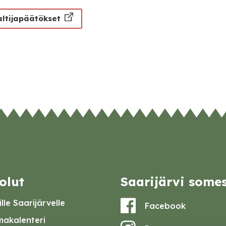
altijapäätökset
olut
Saarijärvi some
lle Saarijärvelle
Facebook
akalenteri