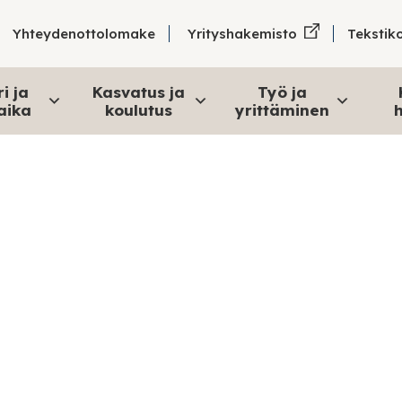
Tekstik
Yhteydenottolomake
Yrityshakemisto
i ja
Kasvatus ja
Työ ja
aika
koulutus
yrittäminen
h
Päätöksenteko