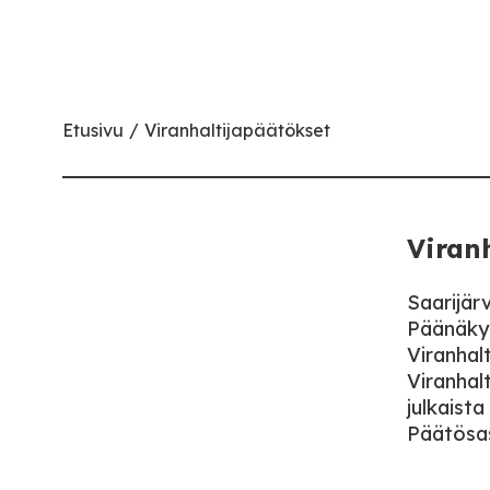
Etusivu
Viranhaltijapäätökset
Viran
Saarijär
Päänäkym
Viranhal
Viranhalt
julkaista
Päätösasi