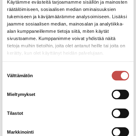
Käytämme evästeitä tarjoamamme sisällön ja mainosten
räätälöimiseen, sosiaalisen median ominaisuuksien
Lupa- ja valvontaviraston antama
tukemiseen ja kävijämäärämme analysoimiseen. Lisäksi
Myrsky Energia Oy:n Hillonevan
jaamme sosiaalisen median, mainosalan ja analytiikka-
tuulivoimahanketta koskeva perusteltu
alan kumppaneillemme tietoja siitä, miten käytät
päätelmä
sivustoamme. Kumppanimme voivat yhdistää näitä
Ajankohtaista
22.7.2026
tietoja muihin tietoihin, joita olet antanut heille tai joita on
kerätty, kun olet käyttänyt heidän palvelujaan.
Suostumuksen
Kaikki ajankohtaiset
Välttämätön
valinta
Mieltymykset
Jaa tapahtuma:
Facebook
Tilastot
Twitter
Markkinointi