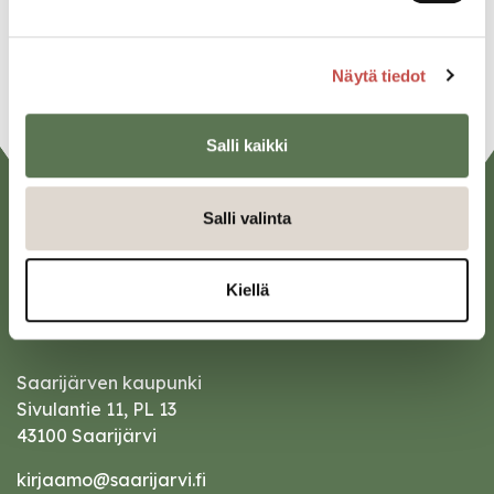
Linkedin
URL
Näytä tiedot
Salli kaikki
Salli valinta
Kiellä
Saarijärven kaupunki
Sivulantie 11, PL 13
43100 Saarijärvi
kirjaamo@saarijarvi.fi