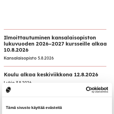
Ilmoittautuminen kansalaisopiston
lukuvuoden 2026–2027 kursseille alkaa
10.8.2026
Kansalaisopisto
5.8.2026
Koulu alkaa keskiviikkona 12.8.2026
Lukio
3.8.2026
Esiopetus alkaa maanantaina 17.8.2026
Varhaiskasvatus ja esiopetus
3.8.2026
Tämä sivusto käyttää evästeitä