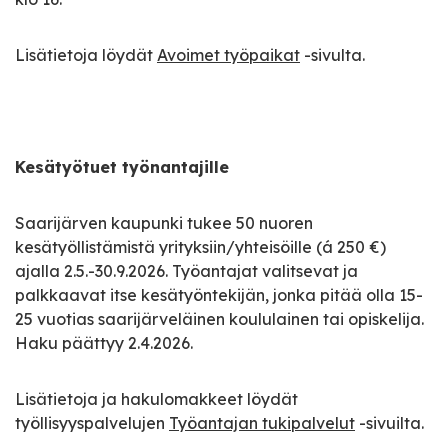
Lisätietoja löydät
Avoimet työpaikat
-sivulta.
Kesätyötuet työnantajille
Saarijärven kaupunki tukee 50 nuoren
kesätyöllistämistä yrityksiin/yhteisöille (á 250 €)
ajalla 2.5.-30.9.2026. Työantajat valitsevat ja
palkkaavat itse kesätyöntekijän, jonka pitää olla 15-
25 vuotias saarijärveläinen koululainen tai opiskelija.
Haku päättyy 2.4.2026.
Lisätietoja ja hakulomakkeet löydät
työllisyyspalvelujen
Työantajan tukipalvelut
-sivuilta.