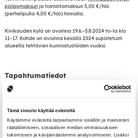
pääsymaksun
ja toimintamaksun 5,00 €/hlö
(perhelipulla 4,00 €/hlö) hinnalla.
Kivikauden kylä on avoinna 19.6.–3.8.2024 to–la klo
11–17. Kohde on avoinna kesällä 2024 supistetusti
alueella tehtävien kunnostustöiden vuoksi.
Tapahtumatiedot
Tapahtuman järjestäjä
Kivikauden kylä
Tämä sivusto käyttää evästeitä
Tapahtumapaikka
Käytämme evästeitä tarjoamamme sisällön ja mainosten
Kivikirveentie 10 a
räätälöimiseen, sosiaalisen median ominaisuuksien
tukemiseen ja kävijämäärämme analysoimiseen. Lisäksi