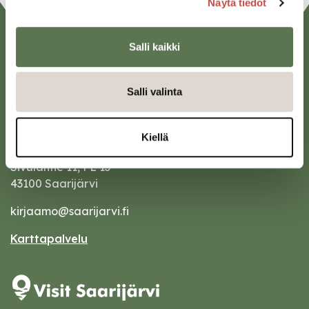
Näytä tiedot
Salli kaikki
Salli valinta
Kiellä
Saarijärven kaupunki
Sivulantie 11, PL 13
43100 Saarijärvi
kirjaamo@saarijarvi.fi
Karttapalvelu