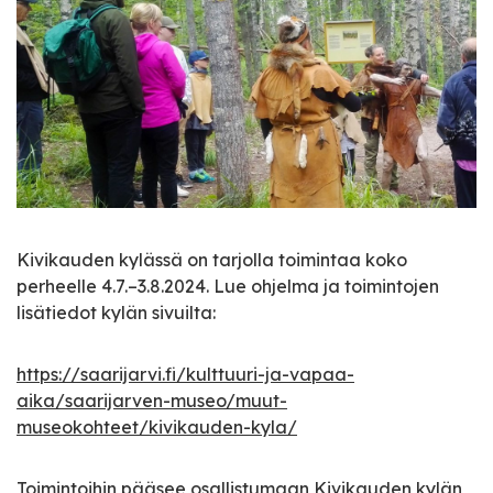
Kivikauden kylässä on tarjolla toimintaa koko
perheelle 4.7.–3.8.2024. Lue ohjelma ja toimintojen
lisätiedot kylän sivuilta:
https://saarijarvi.fi/kulttuuri-ja-vapaa-
aika/saarijarven-museo/muut-
museokohteet/kivikauden-kyla/
Toimintoihin pääsee osallistumaan
Kivikauden kylän