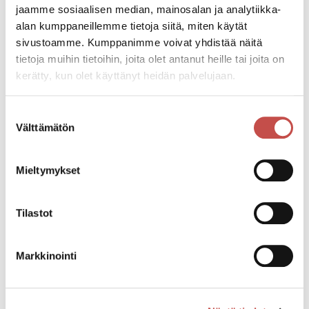
jaamme sosiaalisen median, mainosalan ja analytiikka-
Pääsymaksu
alan kumppaneillemme tietoja siitä, miten käytät
10,00 € / 7,00 €
sivustoamme. Kumppanimme voivat yhdistää näitä
tietoja muihin tietoihin, joita olet antanut heille tai joita on
kerätty, kun olet käyttänyt heidän palvelujaan.
Katso kaikki tapahtumat
Suostumuksen
Välttämätön
valinta
Jaa tapahtuma:
Facebook
Mieltymykset
Twitter
Tilastot
Linkedin
URL
Markkinointi