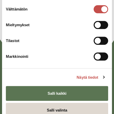
Suostumuksen
Linkedin
Välttämätön
valinta
URL
Mieltymykset
Tilastot
Markkinointi
Näytä tiedot
Salli kaikki
Saarijärven kaupunki
Sivulantie 11, PL 13
43100 Saarijärvi
Salli valinta