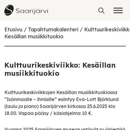
Skip to content
Etusivu
Tapahtumakalenteri
Kulttuurikeskiviikk
Kesäillan musiikkituokio
Kulttuurikeskiviikko: Kesäillan
musiikkituokio
Kulttuurikeskiviikkojen Kesäillan musiikkituokiossa
”Isänmaalle – ihmisille” esiintyy Eva-Lott Björklund
(laulu ja piano) Saarijärven kirkossa 25.6.2025 klo
18.00. Vapaa pääsy / käsiohjelma 10 €.
Vuonna 2025 Saarijärven museon ystävät ry järjestää