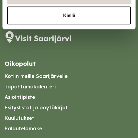
kirjaamo@saarijarvi.fi
Karttapalvelu
Kiellä
Oikopolut
Kotiin meille Saarijärvelle
Tapahtumakalenteri
Asiointipiste
Esityslistat ja pöytäkirjat
Kuulutukset
Palautelomake