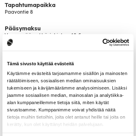
Tapahtumapaikka
Paavontie 8
Pääsymaksu
Vapaa pääsy / käsiohjelma 10 €
Tapahtuma järjestetään
ke 25.6.2025 klo 18
Tämä sivusto käyttää evästeitä
Käytämme evästeitä tarjoamamme sisällön ja mainosten
Katso kaikki tapahtumat
räätälöimiseen, sosiaalisen median ominaisuuksien
tukemiseen ja kävijämäärämme analysoimiseen. Lisäksi
jaamme sosiaalisen median, mainosalan ja analytiikka-
alan kumppaneillemme tietoja siitä, miten käytät
Jaa tapahtuma:
sivustoamme. Kumppanimme voivat yhdistää näitä
tietoja muihin tietoihin, joita olet antanut heille tai joita on
Facebook
kerätty, kun olet käyttänyt heidän palvelujaan.
Twitter