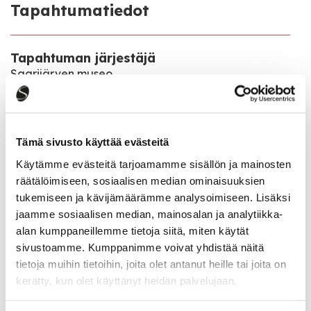
Tapahtumatiedot
Tapahtuman järjestäjä
Saarijärven museo
Tapahtumapaikka
Herajärventie 2
Tämä sivusto käyttää evästeitä
Käytämme evästeitä tarjoamamme sisällön ja mainosten
Katso kaikki tapahtumat
räätälöimiseen, sosiaalisen median ominaisuuksien
tukemiseen ja kävijämäärämme analysoimiseen. Lisäksi
jaamme sosiaalisen median, mainosalan ja analytiikka-
alan kumppaneillemme tietoja siitä, miten käytät
Jaa tapahtuma:
sivustoamme. Kumppanimme voivat yhdistää näitä
Facebook
tietoja muihin tietoihin, joita olet antanut heille tai joita on
kerätty, kun olet käyttänyt heidän palvelujaan.
Twitter