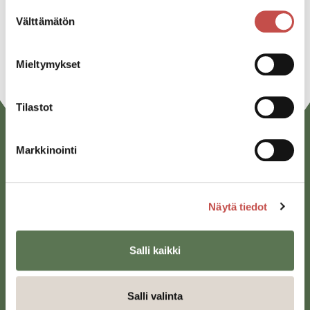
Suostumuksen
Linkedin
Välttämätön
valinta
URL
Mieltymykset
Tilastot
Markkinointi
Näytä tiedot
Saarijärven kaupunki
Salli kaikki
Sivulantie 11, PL 13
43100 Saarijärvi
Salli valinta
kirjaamo@saarijarvi.fi