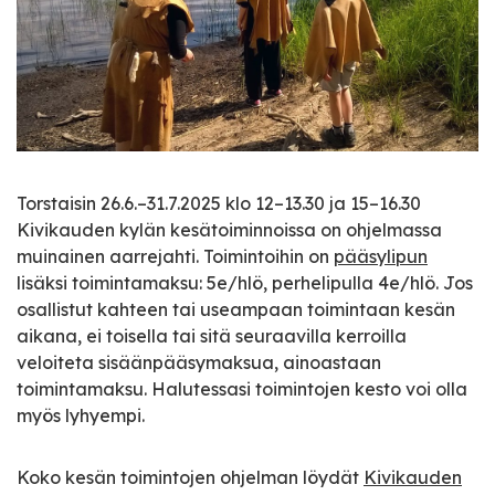
Torstaisin 26.6.–31.7.2025 klo 12–13.30 ja 15–16.30
Kivikauden kylän kesätoiminnoissa on ohjelmassa
muinainen aarrejahti. Toimintoihin on
pääsylipun
lisäksi toimintamaksu: 5e/hlö, perhelipulla 4e/hlö. Jos
osallistut kahteen tai useampaan toimintaan kesän
aikana, ei toisella tai sitä seuraavilla kerroilla
veloiteta sisäänpääsymaksua, ainoastaan
toimintamaksu. Halutessasi toimintojen kesto voi olla
myös lyhyempi.
Koko kesän toimintojen ohjelman löydät
Kivikauden