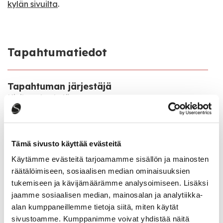
kylän sivuilta
.
Tapahtumatiedot
Tapahtuman järjestäjä
Kivikauden kylä
Tapahtumapaikka
Kivikirveentie 10 a
Tämä sivusto käyttää evästeitä
Käytämme evästeitä tarjoamamme sisällön ja mainosten
Toiminta järjestetään
räätälöimiseen, sosiaalisen median ominaisuuksien
torstaisin 26.6.–31.7.2025 klo 12–13.30 ja 15–16.30.
tukemiseen ja kävijämäärämme analysoimiseen. Lisäksi
jaamme sosiaalisen median, mainosalan ja analytiikka-
alan kumppaneillemme tietoja siitä, miten käytät
Katso kaikki tapahtumat
sivustoamme. Kumppanimme voivat yhdistää näitä