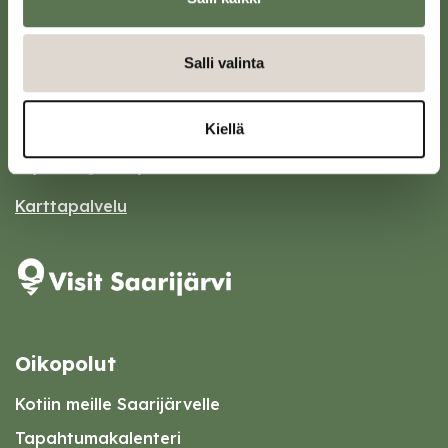
Salli valinta
Saarijärven kaupunki
Sivulantie 11, PL 13
43100 Saarijärvi
Kiellä
kirjaamo@saarijarvi.fi
Karttapalvelu
Oikopolut
Kotiin meille Saarijärvelle
Tapahtumakalenteri