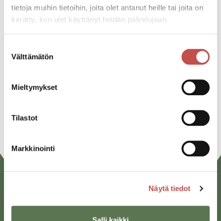
tietoja muihin tietoihin, joita olet antanut heille tai joita on
kerätty, kun olet käyttänyt heidän palvelujaan.
Jaa tapahtuma:
Suostumuksen
Facebook
Välttämätön
valinta
Twitter
Mieltymykset
Linkedin
URL
Tilastot
Markkinointi
Näytä tiedot
Salli kaikki