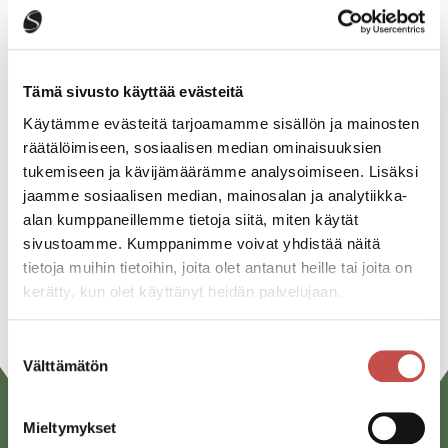
Katso kaikki tapahtumat
Tämä sivusto käyttää evästeitä
Jaa tapahtuma:
Käytämme evästeitä tarjoamamme sisällön ja mainosten
räätälöimiseen, sosiaalisen median ominaisuuksien
Facebook
tukemiseen ja kävijämäärämme analysoimiseen. Lisäksi
Twitter
jaamme sosiaalisen median, mainosalan ja analytiikka-
alan kumppaneillemme tietoja siitä, miten käytät
Linkedin
sivustoamme. Kumppanimme voivat yhdistää näitä
tietoja muihin tietoihin, joita olet antanut heille tai joita on
URL
kerätty, kun olet käyttänyt heidän palvelujaan.
Suostumuksen
Välttämätön
valinta
Mieltymykset