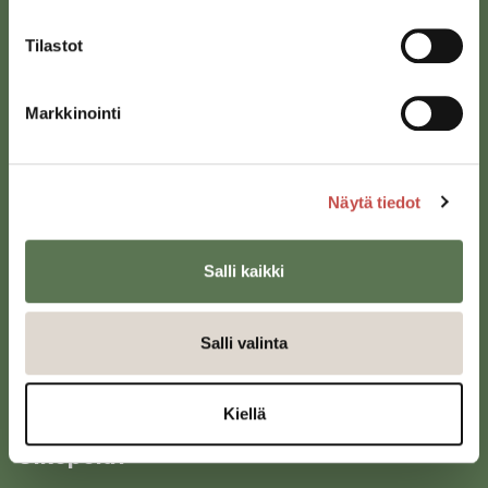
Tilastot
Markkinointi
Saarijärven kaupunki
Sivulantie 11, PL 13
43100 Saarijärvi
Näytä tiedot
kirjaamo@saarijarvi.fi
Salli kaikki
Karttapalvelu
Salli valinta
Kiellä
Oikopolut