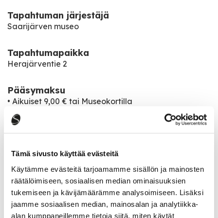
Tapahtuman järjestäjä
Saarijärven museo
Tapahtumapaikka
Herajärventie 2
Pääsymaksu
• Aikuiset 9,00 € tai Museokortilla
• Aikuiset, 10 henkilöä tai enemmän 4,50 € tai
Museokortilla
• Lapset (4–12-vuotiaat) 4,50 € tai Museokortilla
• Lapset (alle 4-vuotiaat) vapaa pääsy
Tämä sivusto käyttää evästeitä
Käytämme evästeitä tarjoamamme sisällön ja mainosten
Saarijärven museon aukioloajat
räätälöimiseen, sosiaalisen median ominaisuuksien
21.6.–27.8.2023 ke–su klo 12–18
tukemiseen ja kävijämäärämme analysoimiseen. Lisäksi
30.8.–30.12.2023 ke–su klo 12–17
jaamme sosiaalisen median, mainosalan ja analytiikka-
alan kumppaneillemme tietoja siitä, miten käytät