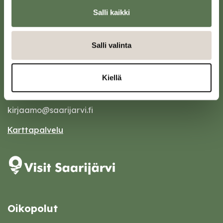
Salli kaikki
Salli valinta
Saarijärven kaupunki
Sivulantie 11, PL 13
Kiellä
43100 Saarijärvi
kirjaamo@saarijarvi.fi
Karttapalvelu
Oikopolut