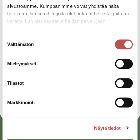
sivustoamme. Kumppanimme voivat yhdistää näitä
Katso kaikki tapahtumat
tietoja muihin tietoihin, joita olet antanut heille tai joita on
kerätty, kun olet käyttänyt heidän palvelujaan.
Jaa tapahtuma:
Suostumuksen
Välttämätön
valinta
Facebook
Twitter
Mieltymykset
Linkedin
Tilastot
URL
Markkinointi
Näytä tiedot