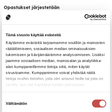
Opastukset järjestetään
ke–pe 10.–12.7. ja 17.–19.7. klo 13.00.
Katso kaikki tapahtumat
Tämä sivusto käyttää evästeitä
Käytämme evästeitä tarjoamamme sisällön ja mainosten
räätälöimiseen, sosiaalisen median ominaisuuksien
Jaa tapahtuma:
tukemiseen ja kävijämäärämme analysoimiseen. Lisäksi
jaamme sosiaalisen median, mainosalan ja analytiikka-
Facebook
alan kumppaneillemme tietoja siitä, miten käytät
Twitter
sivustoamme. Kumppanimme voivat yhdistää näitä
tietoja muihin tietoihin, joita olet antanut heille tai joita on
Linkedin
kerätty, kun olet käyttänyt heidän palvelujaan.
URL
Suostumuksen
Välttämätön
valinta