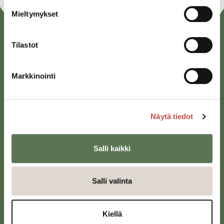
Mieltymykset
Tilastot
Markkinointi
Saarijärven kaupunki
Näytä tiedot
Sivulantie 11, PL 13
43100 Saarijärvi
Salli kaikki
kirjaamo@saarijarvi.fi
Karttapalvelu
Salli valinta
Kiellä