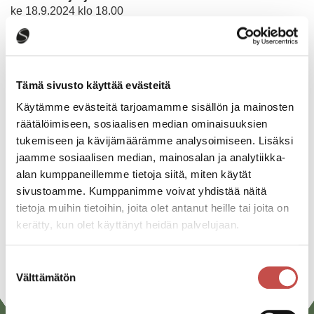
ke 18.9.2024 klo 18.00
Katso kaikki tapahtumat
Tämä sivusto käyttää evästeitä
Käytämme evästeitä tarjoamamme sisällön ja mainosten
Jaa tapahtuma:
räätälöimiseen, sosiaalisen median ominaisuuksien
tukemiseen ja kävijämäärämme analysoimiseen. Lisäksi
Facebook
jaamme sosiaalisen median, mainosalan ja analytiikka-
alan kumppaneillemme tietoja siitä, miten käytät
Twitter
sivustoamme. Kumppanimme voivat yhdistää näitä
Linkedin
tietoja muihin tietoihin, joita olet antanut heille tai joita on
kerätty, kun olet käyttänyt heidän palvelujaan.
URL
Suostumuksen
Välttämätön
valinta