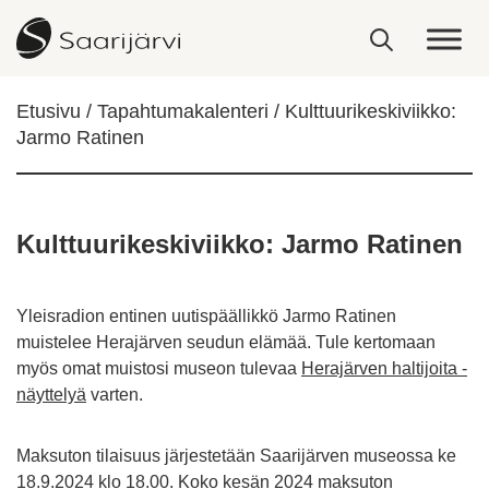
Skip to content
Etusivu
Tapahtumakalenteri
Kulttuurikeskiviikko:
Jarmo Ratinen
Kulttuurikeskiviikko: Jarmo Ratinen
Yleisradion entinen uutispäällikkö Jarmo Ratinen
muistelee Herajärven seudun elämää. Tule kertomaan
myös omat muistosi museon tulevaa
Herajärven haltijoita -
näyttelyä
varten.
Maksuton tilaisuus järjestetään Saarijärven museossa ke
18.9.2024 klo 18.00. Koko kesän 2024 maksuton