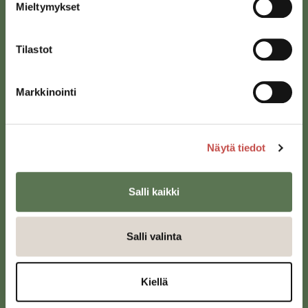
Mieltymykset
Tilastot
Markkinointi
Saarijärven kaupunki
Näytä tiedot
Sivulantie 11, PL 13
43100 Saarijärvi
Salli kaikki
kirjaamo@saarijarvi.fi
Karttapalvelu
Salli valinta
Kiellä