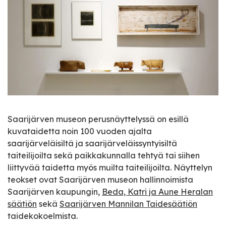
Saarijärven museon perusnäyttelyssä on esillä
kuvataidetta noin 100 vuoden ajalta
saarijärveläisiltä ja saarijärveläissyntyisiltä
taiteilijoilta sekä paikkakunnalla tehtyä tai siihen
liittyvää taidetta myös muilta taiteilijoilta. Näyttelyn
teokset ovat Saarijärven museon hallinnoimista
Saarijärven kaupungin,
Beda, Katri ja Aune Heralan
säätiön
sekä
Saarijärven Mannilan Taidesäätiön
taidekokoelmista.