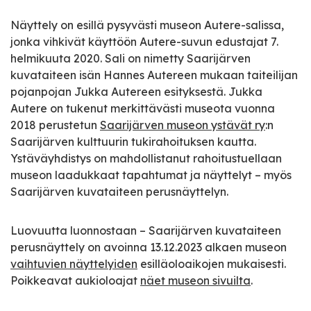
Näyttely on esillä pysyvästi museon Autere-salissa,
jonka vihkivät käyttöön Autere-suvun edustajat 7.
helmikuuta 2020. Sali on nimetty Saarijärven
kuvataiteen isän Hannes Autereen mukaan taiteilijan
pojanpojan Jukka Autereen esityksestä. Jukka
Autere on tukenut merkittävästi museota vuonna
2018 perustetun
Saarijärven museon ystävät ry
:n
Saarijärven kulttuurin tukirahoituksen kautta.
Ystäväyhdistys on mahdollistanut rahoitustuellaan
museon laadukkaat tapahtumat ja näyttelyt – myös
Saarijärven kuvataiteen perusnäyttelyn.
Luovuutta luonnostaan – Saarijärven kuvataiteen
perusnäyttely on avoinna 13.12.2023 alkaen museon
vaihtuvien näyttelyiden
esilläoloaikojen mukaisesti.
Poikkeavat aukioloajat
näet museon sivuilta
.