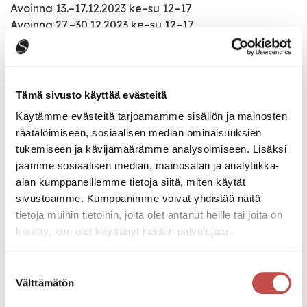
Avoinna 13.–17.12.2023 ke–su 12–17
Avoinna 27.–30.12.2023 ke–su 12–17
Avoinna 24.1.–28.4.2024 ke–su 12–17
Avoinna 18.5.–13.10.2024
Avoinna 6.11.2024–26.1.2025 ke–su 12–17
Tämä sivusto käyttää evästeitä
Käytämme evästeitä tarjoamamme sisällön ja mainosten
räätälöimiseen, sosiaalisen median ominaisuuksien
Tapahtumatiedot
tukemiseen ja kävijämäärämme analysoimiseen. Lisäksi
jaamme sosiaalisen median, mainosalan ja analytiikka-
alan kumppaneillemme tietoja siitä, miten käytät
Tapahtuman järjestäjä
sivustoamme. Kumppanimme voivat yhdistää näitä
Saarijärven museo
tietoja muihin tietoihin, joita olet antanut heille tai joita on
kerätty, kun olet käyttänyt heidän palvelujaan.
Tapahtumapaikka
Herajärventie 2
Suostumuksen
Välttämätön
valinta
Pääsymaksu