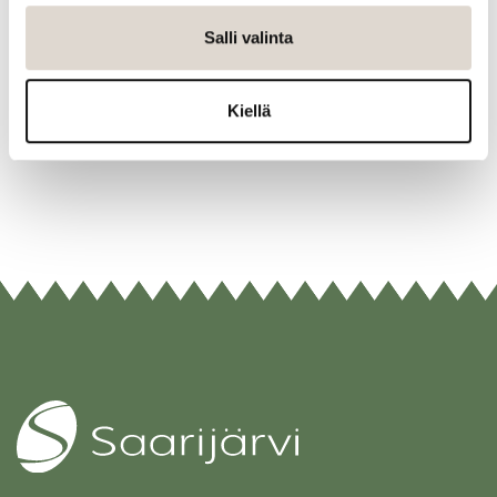
Nikanderin luona noin vuonna 1920–1921. Vasemmalla
serkut Kaarlo ja Niilo Nikander. Alimmassa Olavi
Salli valinta
Peuran valokuvassa taiteilija Aune Herala kotinsa
edustalla 1960-luvulla. Kuvat: Saarijärven museon
Kiellä
kuva-arkisto.