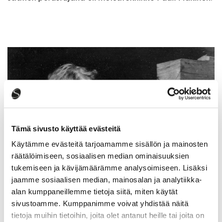
Tämä sivusto käyttää evästeitä
Käytämme evästeitä tarjoamamme sisällön ja mainosten
räätälöimiseen, sosiaalisen median ominaisuuksien
tukemiseen ja kävijämäärämme analysoimiseen. Lisäksi
jaamme sosiaalisen median, mainosalan ja analytiikka-
alan kumppaneillemme tietoja siitä, miten käytät
sivustoamme. Kumppanimme voivat yhdistää näitä
tietoja muihin tietoihin, joita olet antanut heille tai joita on
Säätiön tarkoituksena on ylläpitää Heralan tilaa,