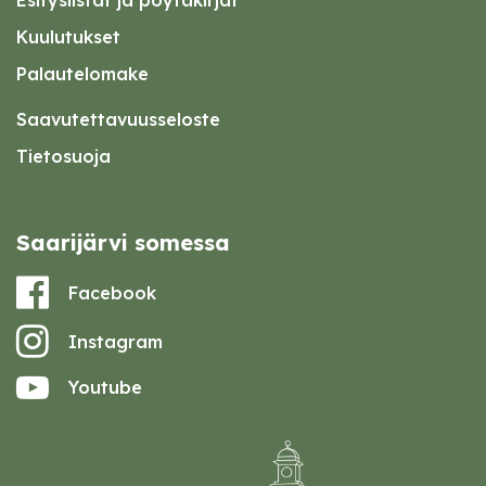
Esityslistat ja pöytäkirjat
Kuulutukset
Palautelomake
Saavutettavuusseloste
Tietosuoja
Saarijärvi somessa
Facebook
Instagram
Youtube