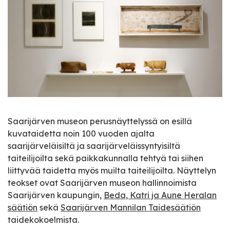
Saarijärven museon perusnäyttelyssä on esillä
kuvataidetta noin 100 vuoden ajalta
saarijärveläisiltä ja saarijärveläissyntyisiltä
taiteilijoilta sekä paikkakunnalla tehtyä tai siihen
liittyvää taidetta myös muilta taiteilijoilta. Näyttelyn
teokset ovat Saarijärven museon hallinnoimista
Saarijärven kaupungin,
Beda, Katri ja Aune Heralan
säätiön
sekä
Saarijärven Mannilan Taidesäätiön
taidekokoelmista.