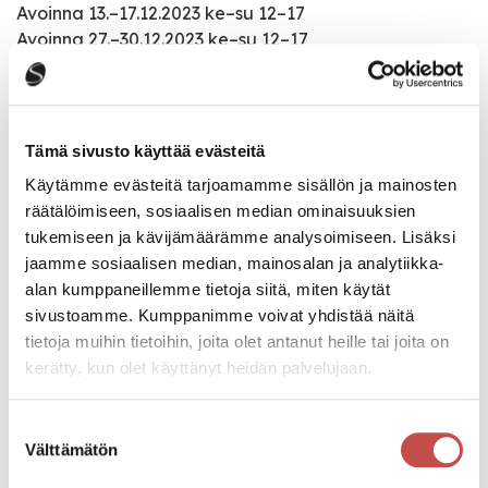
Avoinna 13.–17.12.2023 ke–su 12–17
Avoinna 27.–30.12.2023 ke–su 12–17
Avoinna 24.1.–28.4.2024 ke–su 12–17
Avoinna 18.5.–13.10.2024
Avoinna 6.11.2024–26.1.2025 ke–su 12–17
Tämä sivusto käyttää evästeitä
Käytämme evästeitä tarjoamamme sisällön ja mainosten
räätälöimiseen, sosiaalisen median ominaisuuksien
Tapahtumatiedot
tukemiseen ja kävijämäärämme analysoimiseen. Lisäksi
jaamme sosiaalisen median, mainosalan ja analytiikka-
alan kumppaneillemme tietoja siitä, miten käytät
Tapahtuman järjestäjä
sivustoamme. Kumppanimme voivat yhdistää näitä
Saarijärven museo
tietoja muihin tietoihin, joita olet antanut heille tai joita on
kerätty, kun olet käyttänyt heidän palvelujaan.
Tapahtumapaikka
Herajärventie 2
Suostumuksen
Välttämätön
valinta
Pääsymaksu