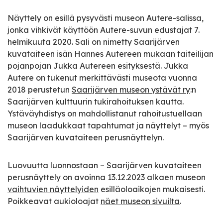
Näyttely on esillä pysyvästi museon Autere-salissa,
jonka vihkivät käyttöön Autere-suvun edustajat 7.
helmikuuta 2020. Sali on nimetty Saarijärven
kuvataiteen isän Hannes Autereen mukaan taiteilijan
pojanpojan Jukka Autereen esityksestä. Jukka
Autere on tukenut merkittävästi museota vuonna
2018 perustetun
Saarijärven museon ystävät ry
:n
Saarijärven kulttuurin tukirahoituksen kautta.
Ystäväyhdistys on mahdollistanut rahoitustuellaan
museon laadukkaat tapahtumat ja näyttelyt – myös
Saarijärven kuvataiteen perusnäyttelyn.
Luovuutta luonnostaan – Saarijärven kuvataiteen
perusnäyttely on avoinna 13.12.2023 alkaen museon
vaihtuvien näyttelyiden
esilläoloaikojen mukaisesti.
Poikkeavat aukioloajat
näet museon sivuilta
.