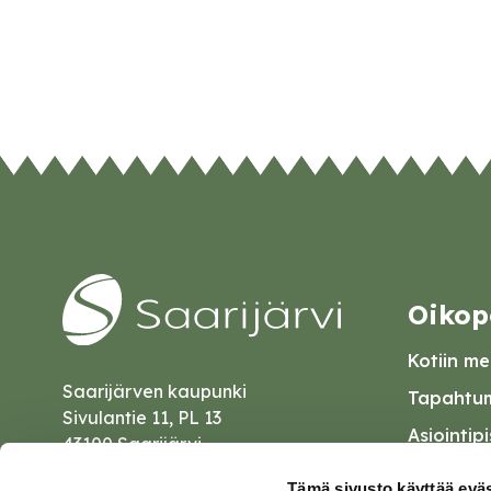
Oikop
Kotiin mei
Saarijärven kaupunki
Tapahtum
Sivulantie 11, PL 13
Asiointip
43100 Saarijärvi
Esityslist
kirjaamo@saarijarvi.fi
Tämä sivusto käyttää eväs