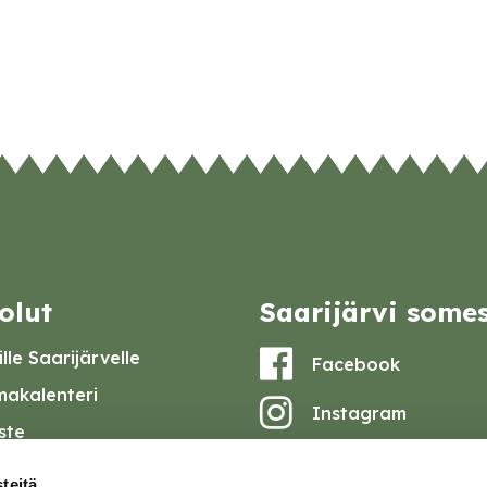
olut
Saarijärvi some
lle Saarijärvelle
Facebook
akalenteri
Instagram
iste
Youtube
at ja pöytäkirjat
teitä