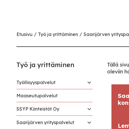
Etusivu
Työ ja yrittäminen
Saarijärven yrityspa
Työ ja yrittäminen
Tällä si
oleviin h
Työllisyyspalvelut
Saa
Maaseutupalvelut
kon
SSYP Kiinteistöt Oy
Saarijärven yrityspalvelut
Lem