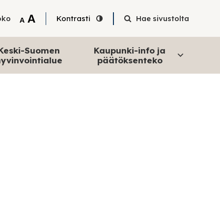
Tekstin suurentaminen
A
oko
Kontrasti
Hae sivustolta
Tekstin pienentäminen
A
Keski-Suomen
Kaupunki-info ja
yvinvointialue
päätöksenteko