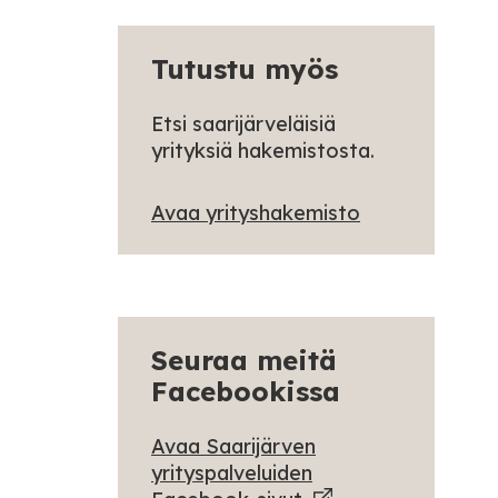
Tutustu myös
Etsi saarijärveläisiä
yrityksiä hakemistosta.
Avaa yrityshakemisto
Seuraa meitä
Facebookissa
Avaa Saarijärven
yrityspalveluiden