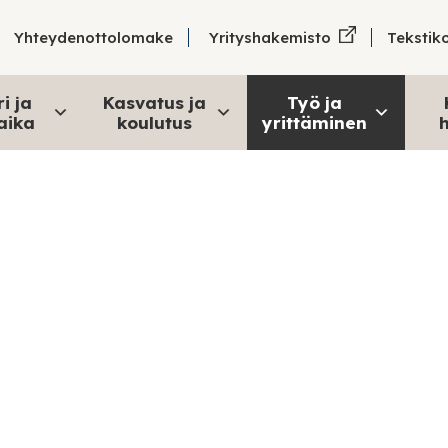
Tekstik
Yhteydenottolomake
Yrityshakemisto
i ja
Kasvatus ja
Työ ja
aika
koulutus
yrittäminen
h
Hankkeet