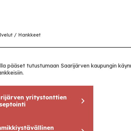
lvelut
Hankkeet
vulla pääset tutustumaan Saarijärven kaupungin käyn
ankkeisiin.
rijärven yritystonttien
septointi
mikkiystävällinen