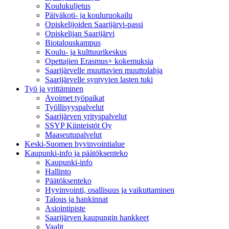
Koulukuljetus
Päiväkoti- ja kouluruokailu
Opiskelijoiden Saarijärvi-passi
Opiskelijan Saarijärvi
Biotalouskampus
Koulu- ja kulttuurikeskus
Opettajien Erasmus+ kokemuksia
Saarijärvelle muuttavien muuttolahja
Saarijärvelle syntyvien lasten tuki
Työ ja yrittäminen
Avoimet työpaikat
Työllisyyspalvelut
Saarijärven yrityspalvelut
SSYP Kiinteistöt Oy
Maaseutupalvelut
Keski-Suomen hyvinvointialue
Kaupunki-info ja päätöksenteko
Kaupunki-info
Hallinto
Päätöksenteko
Hyvinvointi, osallisuus ja vaikuttaminen
Talous ja hankinnat
Asiointipiste
Saarijärven kaupungin hankkeet
Vaalit