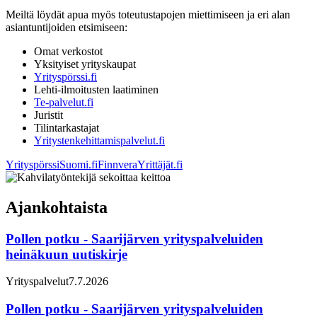
Meiltä löydät apua myös toteutustapojen miettimiseen ja eri alan
asiantuntijoiden etsimiseen:
Omat verkostot
Yksityiset yrityskaupat
Yrityspörssi.fi
Lehti-ilmoitusten laatiminen
Te-palvelut.fi
Juristit
Tilintarkastajat
Yritystenkehittamispalvelut.fi
Yrityspörssi
Suomi.fi
Finnvera
Yrittäjät.fi
Ajankohtaista
Pollen potku - Saarijärven yrityspalveluiden
heinäkuun uutiskirje
Yrityspalvelut
7.7.2026
Pollen potku - Saarijärven yrityspalveluiden