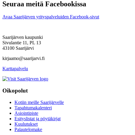
Seuraa meitä Facebookissa
Avaa Saarijärven yrityspalveluiden Facebook-sivut
Saarijärven kaupunki
Sivulantie 11, PL 13
43100 Saarijärvi
kirjaamo@saarijarvi.fi
Karttapalvelu
Oikopolut
Kotiin meille Saarijärvelle
Tapahtumakalenteri
Asiointipiste
Esityslistat ja pöytäkirjat
Kuulutukset
Palautelomake