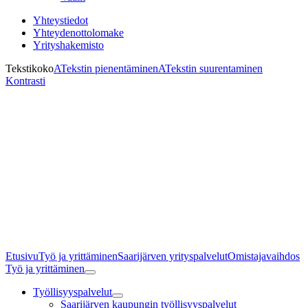
Yhteystiedot
Yhteydenottolomake
Yrityshakemisto
Tekstikoko
A
Tekstin pienentäminen
A
Tekstin suurentaminen
Kontrasti
Palvelut yrittäjille
Etusivu
Työ ja yrittäminen
Saarijärven yrityspalvelut
Omistajavaihdos
Työ ja yrittäminen
Työllisyyspalvelut
Saarijärven kaupungin työllisyyspalvelut