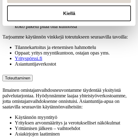
Miten etsitään jatkajaa?
Mikä on aikataulu?
Kiellä
Pitääkö yritystä laittaa myyntikuntoon?
Asiakkaat, tuotteet, henkilöstö, tilat, liikevaihto, tase, yms. =
koko paketti pitää olla kunnossa
Tarjoamme käytännön vinkkejä toteutukseen seuraavilla tavoilla:
Tilannekartoitus ja etenemisen hahmottelu
Oppaat; yritys myyntikuntoon, ostajan opas yms.
Yrityspörssi.fi
Asiantuntijaverkostot
Toteuttaminen
Ilmainen omistajanvaihdosneuvontamme täydentää yksityistä
palvelutarjontaa. Hyödynnämme laajaa yhteistyöverkostoamme,
jotta omistajanvaihdoksenne onnistuisi. Asiantuntija-apua on
saatavilla seuraaviin käytännönvaiheisiin:
Käytännön myyntityö
Yrityksen arvonmääritys ja verotukselliset näkökulmat
Yrittämisen jälkeen – vaihtoehdot
Asiakirjojen laatiminen