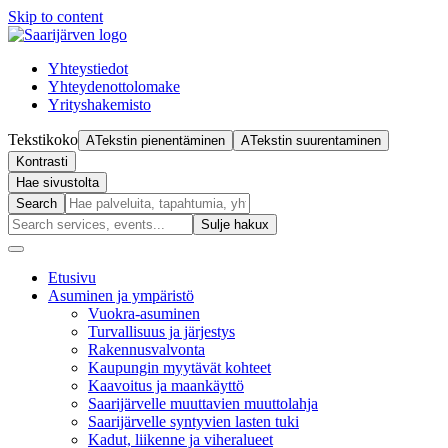
Skip to content
Yhteystiedot
Yhteydenottolomake
Yrityshakemisto
Tekstikoko
A
Tekstin pienentäminen
A
Tekstin suurentaminen
Kontrasti
Hae sivustolta
Search
Sulje haku
x
Etusivu
Asuminen ja ympäristö
Vuokra-asuminen
Turvallisuus ja järjestys
Rakennusvalvonta
Kaupungin myytävät kohteet
Kaavoitus ja maankäyttö
Saarijärvelle muuttavien muuttolahja
Saarijärvelle syntyvien lasten tuki
Kadut, liikenne ja viheralueet