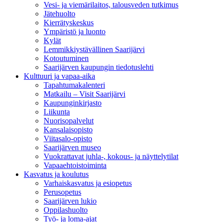
Vesi- ja viemärilaitos, talousveden tutkimus
Jätehuolto
Kierrätyskeskus
Ympäristö ja luonto
Kylät
Lemmikkiystävällinen Saarijärvi
Kotoutuminen
Saarijärven kaupungin tiedotuslehti
Kulttuuri ja vapaa-aika
Tapahtumakalenteri
Matkailu – Visit Saarijärvi
Kaupunginkirjasto
Liikunta
Nuorisopalvelut
Kansalaisopisto
Viitasalo-opisto
Saarijärven museo
Vuokrattavat juhla-, kokous- ja näyttelytilat
Vapaaehtoistoiminta
Kasvatus ja koulutus
Varhaiskasvatus ja esiopetus
Perusopetus
Saarijärven lukio
Oppilashuolto
Työ- ja loma-ajat