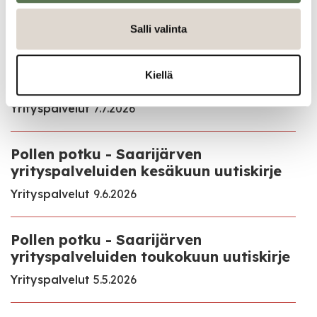
Ajankohtaista
Salli valinta
Pollen potku - Saarijärven
Kiellä
yrityspalveluiden heinäkuun uutiskirje
Yrityspalvelut
7.7.2026
Pollen potku - Saarijärven
yrityspalveluiden kesäkuun uutiskirje
Yrityspalvelut
9.6.2026
Pollen potku - Saarijärven
yrityspalveluiden toukokuun uutiskirje
Yrityspalvelut
5.5.2026