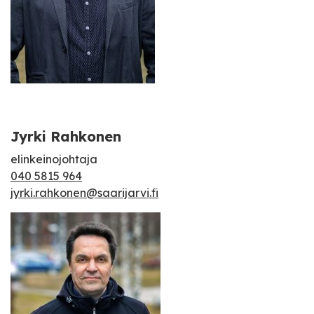
Jyrki Rahkonen
elinkeinojohtaja
040 5815 964
jyrki.rahkonen@saarijarvi.fi