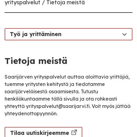
yrityspalvelut
Tietoja meistä
Työ ja yrittäminen
Tietoja meistä
Saarijärven yrityspalvelut auttaa aloittavia yrittäjiä,
tuemme yritysten kehitystä ja tiedotamme
saarijärveläisestä osaamisesta. Tutustu
henkilökuntaamme tällä sivulla ja ota rohkeasti
yhteyttä yrityspalvelut@saarijarvi.fi. Voit myös jättää
yhteydenottopyynnön.
Tilaa uutiskirjeemme