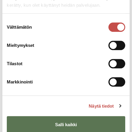
kerätty, kun olet käyttänyt heidän palvelujaan.
Suostumuksen
Välttämätön
valinta
Aija Hytönen
Maatilayritysneuvoja
Mieltymykset
050 535 9421
aija.hytonen@jamk.fi
Tilastot
Markkinointi
Saarijärven kaupungin
elinvoimatiimi
Näytä tiedot
Salli kaikki