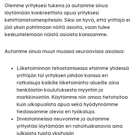
Olemme yrityksesi tukena ja autamme sinua
löytämään konkreettista apua yrityksesi
kehittämistoimenpiteisiin. Siksi on hyvä, että yrittäjä ei
jää yksin pohtimaan näitä asioita, vaan tulee
keskustelemaan näistä asioista kanssamme.
Autamme sinua muun muassa seuraavissa asioissa:
Liiketoiminnan tehostamisessa etsimme yhdessä
yrittäjän tai yrityksen johdon kanssa eri
ratkaisuja kaikille liiketoiminta-alueille aina
henkilöstön koulutuksesta myyntiin ja
markkinointiin. Käytämme niin omaa tietotaitoa
kuin ulkopuolista apua sekä hyödynnämme
tiedossamme olevia eri työkaluja.
Investoinneissa neuvomme ja autamme
yritystäsi löytämään eri rahoituskanavia aina
julkisista tuista yksityisiin