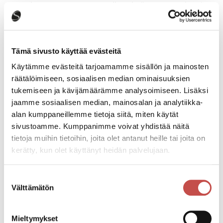
tietoa maatalouteen liittyvistä koulutuksista ja
hankkeista
Ota rohkeasti yhteyttä ja tule keskustelemaan
yrityksesi kehittämistoimenpiteistä kanssamme!
Tämä sivusto käyttää evästeitä
Käytämme evästeitä tarjoamamme sisällön ja mainosten
räätälöimiseen, sosiaalisen median ominaisuuksien
Yhteystiedot
tukemiseen ja kävijämäärämme analysoimiseen. Lisäksi
jaamme sosiaalisen median, mainosalan ja analytiikka-
Yritystuet ja rahoitus
alan kumppaneillemme tietoja siitä, miten käytät
sivustoamme. Kumppanimme voivat yhdistää näitä
tietoja muihin tietoihin, joita olet antanut heille tai joita on
kerätty, kun olet käyttänyt heidän palvelujaan.
Suostumuksen
Välttämätön
valinta
Mieltymykset