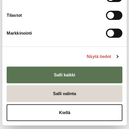
Tilastot
Markkinointi
Ajankohtaista
Näytä tiedot
Pollen potku - Saarijärven
yrityspalveluiden heinäkuun uutiskirje
Salli kaikki
Yrityspalvelut
7.7.2026
Salli valinta
Pollen potku - Saarijärven
yrityspalveluiden kesäkuun uutiskirje
Kiellä
Yrityspalvelut
9.6.2026