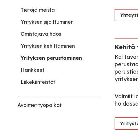
Tietoja meistä
Yhteys
Yrityksen sijoittuminen
Omistajavaihdos
Yrityksen kehittäminen
Kehitä 
Kattavan
Yrityksen perustaminen
perustaa
Hankkeet
perustied
yrityksen
Liikekiinteistöt
Valmiit 
hoidossa
Avoimet työpaikat
Yrityst