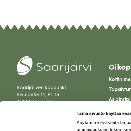
Oikop
Kotiin mei
Saarijärven kaupunki
Tapahtum
Sivulantie 11, PL 13
Asiointip
43100 Saarijärvi
Esityslist
kirjaamo@saarijarvi.fi
Tämä sivusto käyttää eväs
Kuulutuk
Käytämme evästeitä tarjoa
Karttapalvelu
Palautel
ominaisuuksien tukemisee