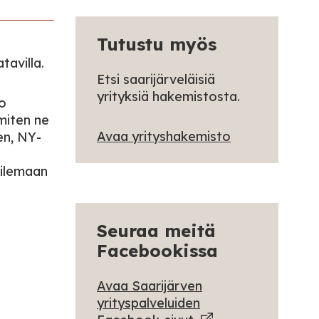
Tutustu myös
tavilla.
Etsi saarijärveläisiä
yrityksiä hakemistosta.
so
miten ne
Avaa yrityshakemisto
en, NY-
ailemaan
Seuraa meitä
Facebookissa
Avaa Saarijärven
yrityspalveluiden