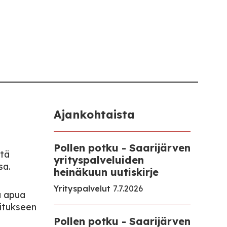
Ajankohtaista
Pollen potku - Saarijärven
ltä
yrityspalveluiden
sa.
heinäkuun uutiskirje
Yrityspalvelut
7.7.2026
ä apua
oitukseen
Pollen potku - Saarijärven