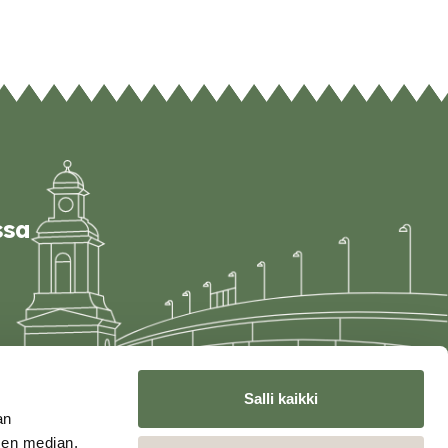
ssa
Salli kaikki
an
sen median,