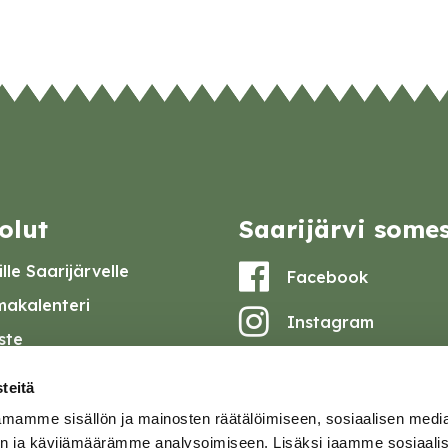
olut
Saarijärvi some
lle Saarijärvelle
Facebook
akalenteri
Instagram
iste
Youtube
at ja pöytäkirjat
teitä
set
mamme sisällön ja mainosten räätälöimiseen, sosiaalisen medi
omake
n ja kävijämäärämme analysoimiseen. Lisäksi jaamme sosiaali