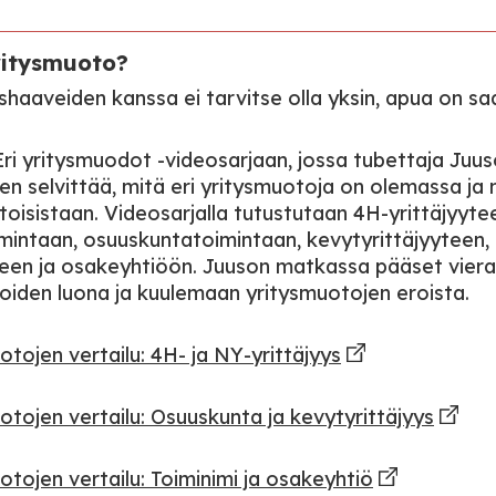
ritysmuoto?
shaaveiden kanssa ei tarvitse olla yksin, apua on saa
Eri yritysmuodot -videosarjaan, jossa tubettaja Juu
en selvittää, mitä eri yritysmuotoja on olemassa ja 
toisistaan. Videosarjalla tutustutaan 4H-yrittäjyyte
imintaan, osuuskuntatoimintaan, kevytyrittäjyyteen,
een ja osakeyhtiöön. Juuson matkassa pääset vier
ijoiden luona ja kuulemaan yritysmuotojen eroista.
otojen vertailu: 4H- ja NY-yrittäjyys
otojen vertailu: Osuuskunta ja kevytyrittäjyys
otojen vertailu: Toiminimi ja osakeyhtiö