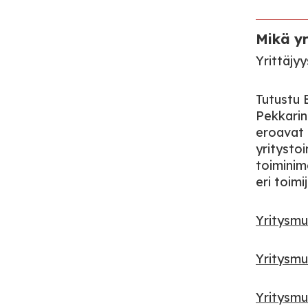
Mikä y
Yrittäjyy
Tutustu 
Pekkarin
eroavat 
yritysto
toiminim
eri toim
Yritysmu
Yritysmu
Yritysmu