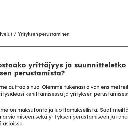
lvelut
Yrityksen perustaminen
staako yrittäjyys ja suunnitteletko
ksen perustamista?
e auttaa sinua. Olemme tukenasi aivan ensimetrei
ritysideasi kehittämisessä ja yrityksen perustamises
me on maksutonta ja luottamuksellista. Saat meilt
an arvioimiseen sekä yrityksen perustamiseen ja rah
ä asioissa.