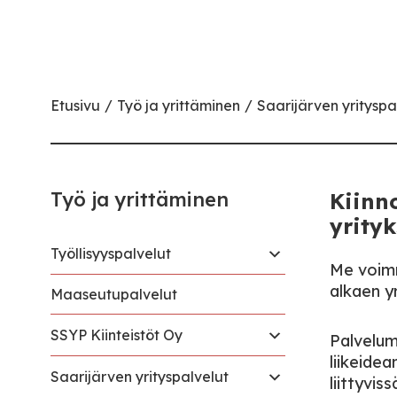
Etusivu
Työ ja yrittäminen
Saarijärven yrityspa
Työ ja yrittäminen
Kiinno
yrity
Työllisyyspalvelut
Me voimm
alkaen y
Maaseutupalvelut
SSYP Kiinteistöt Oy
Palvelum
liikeide
Saarijärven yrityspalvelut
liittyviss