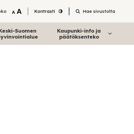
Tekstin suurentaminen
A
oko
Kontrasti
Hae sivustolta
Tekstin pienentäminen
A
Keski-Suomen
Kaupunki-info ja
yvinvointialue
päätöksenteko
e