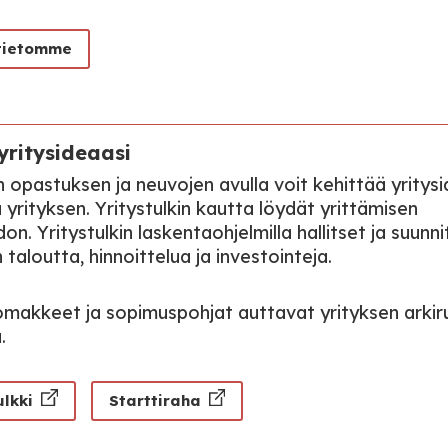
tietomme
yritysideaasi
 opastuksen ja neuvojen avulla voit kehittää yritysi
 yrityksen. Yritystulkin kautta löydät yrittämisen
on. Yritystulkin laskentaohjelmilla hallitset ja suunni
 taloutta, hinnoittelua ja investointeja.
lomakkeet ja sopimuspohjat auttavat yrityksen arkiru
.
ulkki
Starttiraha