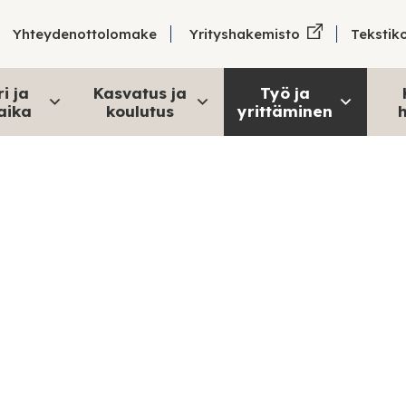
Tekstik
Yhteydenottolomake
Yrityshakemisto
i ja
Kasvatus ja
Työ ja
aika
koulutus
yrittäminen
h
Palvelut yrittäjill