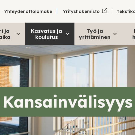
Tekstik
Yhteydenottolomake
Yrityshakemisto
i ja
Kasvatus ja
Työ ja
aika
koulutus
yrittäminen
h
Kansainvälisyys