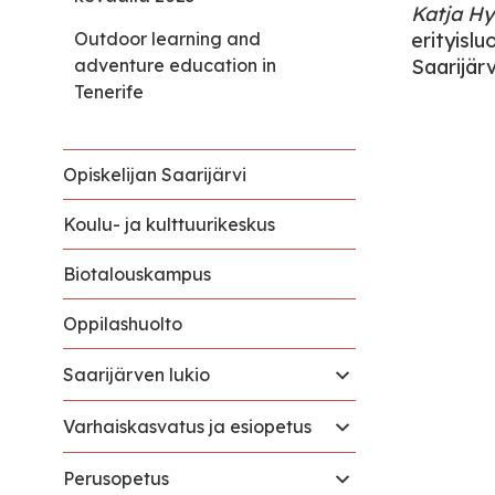
Katja H
Outdoor learning and
erityisl
adventure education in
Saarijär
Tenerife
Opiskelijan Saarijärvi
Koulu- ja kulttuurikeskus
Biotalouskampus
Oppilashuolto
Saarijärven lukio
Varhaiskasvatus ja esiopetus
Perusopetus