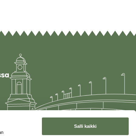
ssa
Salli kaikki
an