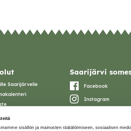
olut
Saarijärvi some
lle Saarijärvelle
Facebook
akalenteri
Instagram
iste
Youtube
at ja pöytäkirjat
teitä
set
mamme sisällön ja mainosten räätälöimiseen, sosiaalisen medi