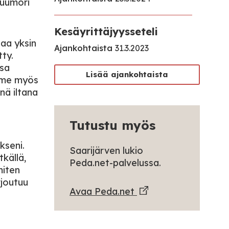
huumori
Kesäyrittäjyysseteli
taa yksin
Ajankohtaista
31.3.2023
tty.
ssa
Lisää ajankohtaista
imme myös
nä iltana
Tutustu myös
kseni.
Saarijärven lukio
tkällä,
Peda.net-palvelussa.
miten
rjoutuu
Avaa Peda.net