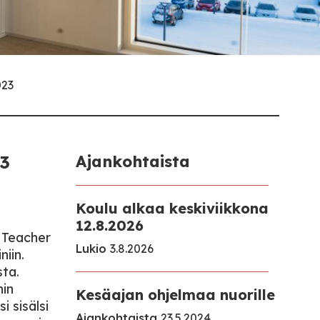
023
23
Ajankohtaista
Koulu alkaa keskiviikkona
12.8.2026
 Teacher
Lukio
3.8.2026
niin.
sta.
nin
Kesäajan ohjelmaa nuorille
i sisälsi
Ajankohtaista
23.5.2024