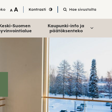
Tekstin suurentaminen
A
oko
Kontrasti
Hae sivustolta
Tekstin pienentäminen
A
Keski-Suomen
Kaupunki-info ja
yvinvointialue
päätöksenteko