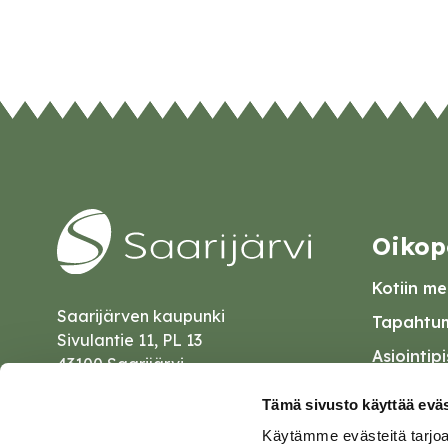
Oikop
Kotiin mei
Saarijärven kaupunki
Tapahtum
Sivulantie 11, PL 13
Asiointip
43100 Saarijärvi
Esityslist
kirjaamo@saarijarvi.fi
Tämä sivusto käyttää eväs
Kuulutuk
Käytämme evästeitä tarjoa
Karttapalvelu