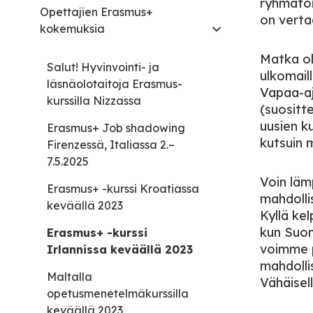
ryhmätöit
Opettajien Erasmus+
on vertaa
kokemuksia
Matka oli
Salut! Hyvinvointi- ja
ulkomaill
läsnäolotaitoja Erasmus-
Vapaa-aja
kurssilla Nizzassa
(suositt
uusien k
Erasmus+ Job shadowing
kutsuin m
Firenzessä, Italiassa 2.–
7.5.2025
Voin läm
Erasmus+ -kurssi Kroatiassa
mahdollis
keväällä 2023
Kyllä kel
kun Suom
Erasmus+ -kurssi
voimme p
Irlannissa keväällä 2023
mahdolli
Maltalla
Vähäisell
opetusmenetelmäkurssilla
keväällä 2023