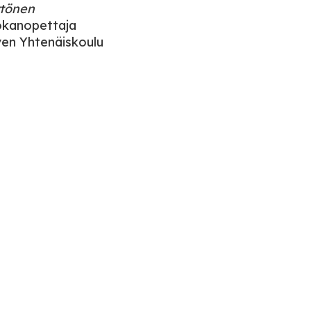
ytönen
uokanopettaja
ven Yhtenäiskoulu