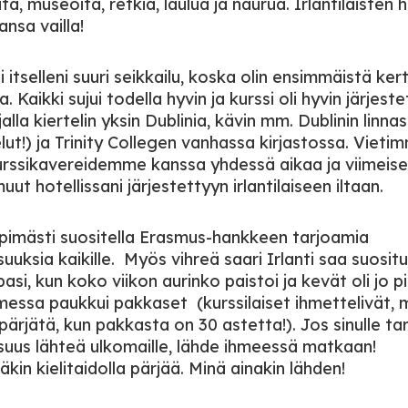
ä, museoita, retkiä, laulua ja naurua. Irlantilaisten 
nsa vailla!
 itselleni suuri seikkailu, koska olin ensimmäistä ker
a. Kaikki sujui todella hyvin ja kurssi oli hyvin järjeste
lla kiertelin yksin Dublinia, kävin mm. Dublinin linna
elut!) ja Trinity Collegen vanhassa kirjastossa. Viet
urssikavereidemme kanssa yhdessä aikaa ja viimeise
uut hotellissani järjestettyyn irlantilaiseen iltaan.
pimästi suositella Erasmus-hankkeen tarjoamia
uuksia kaikille. Myös vihreä saari Irlanti saa suositu
pasi, kun koko viikon aurinko paistoi ja kevät oli jo pi
essa paukkui pakkaset (kurssilaiset ihmettelivät, 
ärjätä, kun pakkasta on 30 astetta!). Jos sinulle ta
suus lähteä ulkomaille, lähde ihmeessä matkaan!
äkin kielitaidolla pärjää. Minä ainakin lähden!