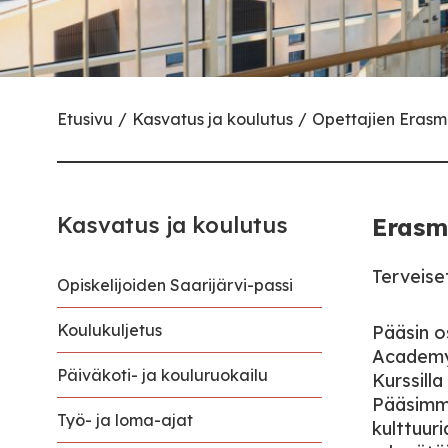
Etusivu
Kasvatus ja koulutus
Opettajien Eras
Kasvatus ja koulutus
Erasm
Terveiset
Opiskelijoiden Saarijärvi-passi
Koulukuljetus
Pääsin o
Academyn
Päiväkoti- ja kouluruokailu
Kurssilla
Pääsimme
Työ- ja loma-ajat
kulttuuri