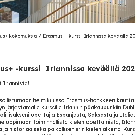
mus+ kokemuksia
Erasmus+ -kurssi Irlannissa keväällä 2
us+ -kurssi Irlannissa keväällä 20
 Irlannista!
sallistumaan helmikuussa Erasmus-hankkeen kautta
 järjestämälle kurssille Irlannin pääkaupunkiin Dubli
 oli lisäkseni opettajia Espanjasta, Saksasta ja Italia
 oppimaan toiminnallista kielen opettamista, Irlan
a ja historiaa sekä paikallisen iirin kielen alkeita. Kurss