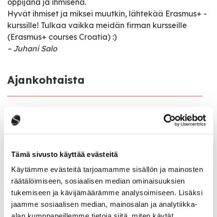
oppijana ja ihmisenä.
Hyvät ihmiset ja miksei muutkin, lähtekää Erasmus+ -
kurssille! Tulkaa vaikka meidän firman kursseille
(Erasmus+ courses Croatia) :)
– Juhani Salo
Ajankohtaista
Koulu alkaa keskiviikkona 12.8.2026
Lukio
3.8.2026
Tämä sivusto käyttää evästeitä
Kesäajan ohjelmaa nuorille
Käytämme evästeitä tarjoamamme sisällön ja mainosten
Ajankohtaista
23.5.2024
räätälöimiseen, sosiaalisen median ominaisuuksien
tukemiseen ja kävijämäärämme analysoimiseen. Lisäksi
Kesäyrittäjyysseteli
jaamme sosiaalisen median, mainosalan ja analytiikka-
alan kumppaneillemme tietoja siitä, miten käytät