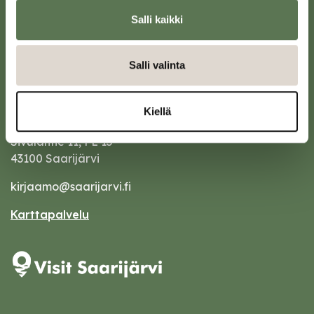
Salli kaikki
Salli valinta
Kiellä
Saarijärven kaupunki
Sivulantie 11, PL 13
43100 Saarijärvi
kirjaamo@saarijarvi.fi
Karttapalvelu