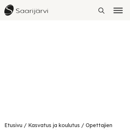
Skip to content
Kansainvälisyys
Etusivu
Kasvatus ja koulutus
Opettajien