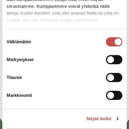
Ajankohtaista
31.3.2023
sivustoamme. Kumppanimme voivat yhdistää näitä
tietoja muihin tietoihin, joita olet antanut heille tai joita on
Lisää ajankohtaista
kerätty, kun olet käyttänyt heidän palvelujaan.
Suostumuksen
Välttämätön
valinta
Tutustu myös
Mieltymykset
Saarijärven lukio Peda.net-palvelussa.
Tilastot
Avaa Peda.net
Markkinointi
Näytä tiedot