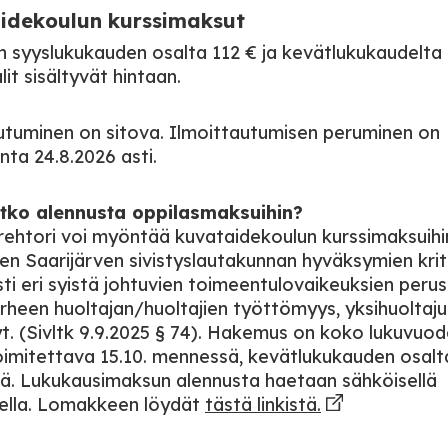
idekoulun kurssimaksut
 syyslukukauden osalta 112 € ja kevätlukukaudelta 
it sisältyvät hintaan.
utuminen on sitova. Ilmoittautumisen peruminen on
ta 24.8.2026 asti.
etko alennusta oppilasmaksuihin?
rehtori voi myöntää kuvataidekoulun kurssimaksuihi
en Saarijärven sivistyslautakunnan hyväksymien kri
ti eri syistä johtuvien toimeentulovaikeuksien perus
rheen huoltajan/huoltajien työttömyys, yksihuoltaju
t. (Sivltk 9.9.2025 § 74). Hakemus on koko lukuvuo
oimitettava 15.10. mennessä, kevätlukukauden osalta
. Lukukausimaksun alennusta haetaan sähköisellä
ella. Lomakkeen löydät
tästä linkistä.