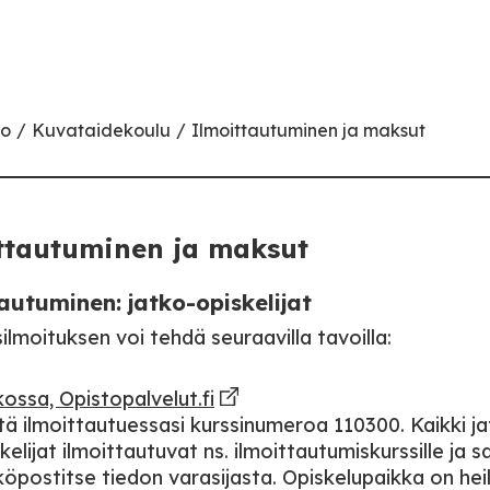
to
Kuvataidekoulu
Ilmoittautuminen ja maksut
ttautuminen ja maksut
autuminen: jatko-opiskelijat
ilmoituksen voi tehdä seuraavilla tavoilla:
ossa, Opistopalvelut.fi
ä ilmoittautuessasi kurssinumeroa 110300. Kaikki j
kelijat ilmoittautuvat ns. ilmoittautumiskurssille ja 
öpostitse tiedon varasijasta. Opiskelupaikka on heil