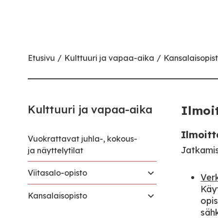
Etusivu
Kulttuuri ja vapaa-aika
Kansalaisopis
Kulttuuri ja vapaa-aika
Ilmoi
Ilmoitt
Vuokrattavat juhla-, kokous-
Jatkamis
ja näyttelytilat
Viitasalo-opisto
Verk
Käyt
Kansalaisopisto
opis
sähk