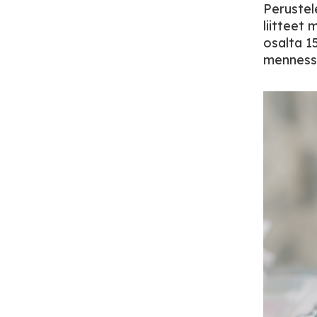
Perustel
liitteet
osalta 1
menness