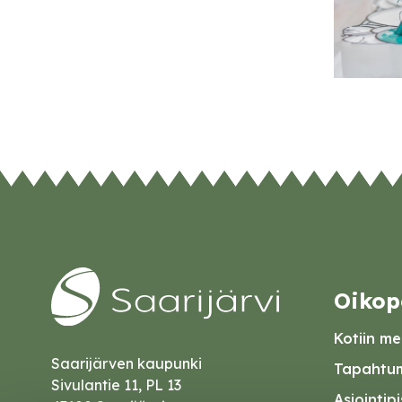
Oikop
Kotiin mei
Saarijärven kaupunki
Tapahtum
Sivulantie 11, PL 13
Asiointip