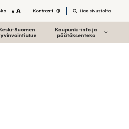
Tekstin suurentaminen
A
oko
Kontrasti
Hae sivustolta
Tekstin pienentäminen
A
Keski-Suomen
Kaupunki-info ja
yvinvointialue
päätöksenteko
maksut