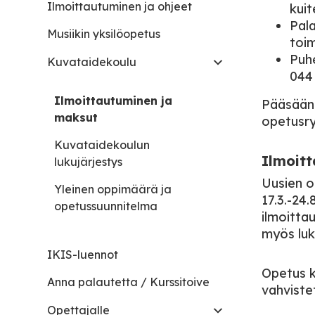
Ilmoittautuminen ja ohjeet
kuit
Pal
Musiikin yksilöopetus
toim
Puh
Kuvataidekoulu
044
Ilmoittautuminen ja
Pääsäänt
maksut
opetusr
Kuvataidekoulun
Ilmoitt
lukujärjestys
Uusien op
Yleinen oppimäärä ja
17.3.-24
opetussuunnitelma
ilmoitta
myös luk
IKIS-luennot
Opetus kä
Anna palautetta / Kurssitoive
vahviste
Opettajalle