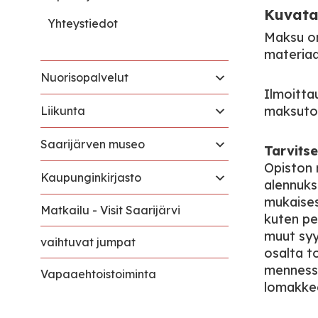
Kuvata
Yhteystiedot
Maksu on
materiaal
Nuorisopalvelut
Ilmoitta
maksuton
Liikunta
Saarijärven museo
Tarvits
Opiston 
Kaupunginkirjasto
alennuks
mukaises
Matkailu - Visit Saarijärvi
kuten pe
muut syy
vaihtuvat jumpat
osalta t
mennessä
Vapaaehtoistoiminta
lomakke