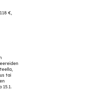
118 €,
n
teereiden
teella,
us tai
den
 15.1.