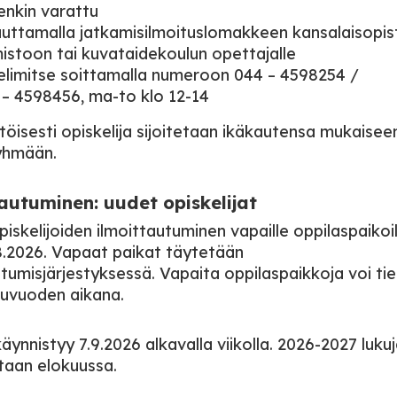
enkin varattu
auttamalla jatkamisilmoituslomakkeen kansalaisopis
istoon tai kuvataidekoulun opettajalle
elimitse soittamalla numeroon 044 – 4598254 /
 – 4598456, ma-to klo 12-14
öisesti opiskelija sijoitetaan ikäkautensa mukaisee
yhmään.
autuminen: uudet opiskelijat
iskelijoiden ilmoittautuminen vapaille oppilaspaikoil
.8.2026. Vapaat paikat täytetään
utumisjärjestyksessä. Vapaita oppilaspaikkoja voi tie
uvuoden aikana.
ynnistyy 7.9.2026 alkavalla viikolla. 2026-2027 lukuj
taan elokuussa.