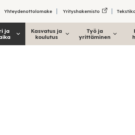
Tekstik
Yhteydenottolomake
Yrityshakemisto
i ja
Kasvatus ja
Työ ja
aika
koulutus
yrittäminen
h
ttautuminen ja 