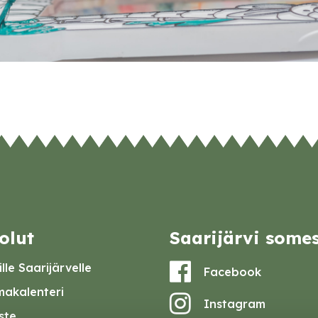
olut
Saarijärvi some
lle Saarijärvelle
Facebook
akalenteri
Instagram
iste