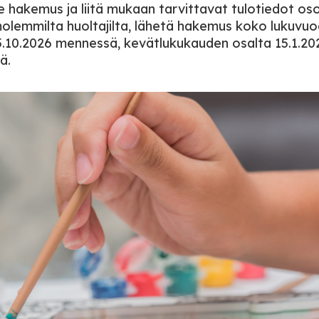
e hakemus ja liitä mukaan tarvittavat tulotiedot os
 molemmilta huoltajilta, lähetä hakemus koko lukuvu
5.10.2026 mennessä, kevätlukukauden osalta 15.1.20
ä.