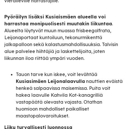
vieraileville harrastajille.
Pyöräilyn lisäksi Kusiaismäen alueella voi
harrastaa monipuolisesti muutakin liikuntaa
.
Alueelta löytyvät muun muassa frisbeegolfrata,
Leijonaportaat kuntoiluun, tekonurmikenttä
jalkapalloon sekä kalastusmahdollisuuksia. Talvisin
alue palvelee hiihtäjiä ja laskettelijoita, joten
liikunnan iloa riittää ympäri vuoden.
Tauon tarve kun iskee, voit levähtää
Kusiasimäen Leijonalaavulla
nauttien eväistä
henkeä salpaavissa maisemissa. Puita voit
hakea laavulle Kahvila Kot-kanagrilliä
vastapäätä olevasta vajasta. Otathan
huomioon mahdolliset paikalliset
maastopalovaroitukset.
Liiku turvallisesti luonnossa