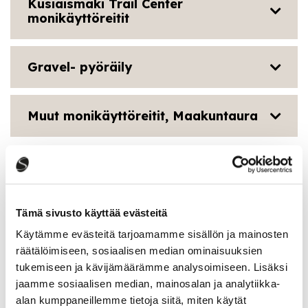
Kusiaismäki Trail Center
monikäyttöreitit
Gravel- pyöräily
Muut monikäyttöreitit, Maakuntaura
Tämä sivusto käyttää evästeitä
Käytämme evästeitä tarjoamamme sisällön ja mainosten
räätälöimiseen, sosiaalisen median ominaisuuksien
tukemiseen ja kävijämäärämme analysoimiseen. Lisäksi
jaamme sosiaalisen median, mainosalan ja analytiikka-
Vaellus & Retkeily
alan kumppaneillemme tietoja siitä, miten käytät