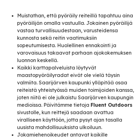
Muistathan, että pyöräily reiteillä tapahtuu aina
pyöräilijän omalla vastuulla. Jokainen pyöräilijä
vastaa turvallisuudestaan, varusteidensa
kunnosta sekä reitin vaatimuksiin
sopeutumisesta. Huolellinen ennakointi ja
varovaisuus takaavat parhaan ajokokemuksen
luonnon keskellä.
Kaikki karttapalveluista löytyvät
maastopyöräilyradat eivät ole vielä täysin
valmiita. Saarijärven kaupunki ylläpitää osaa
reiteistä yhteistyössä muiden toimijoiden kanssa,
joten niitä ei ole julkaistu Saarijärven kaupungin
medioissa. Päivitämme tietoja
Fluent Outdoors
sivustolle, kun reittejä saadaan avattua
viralliseen käyttöön, jotta pysyt ajan tasalla
uusista mahdollisuuksista ulkoiluun.
Jokamiehenoikeudet antavat kaikille