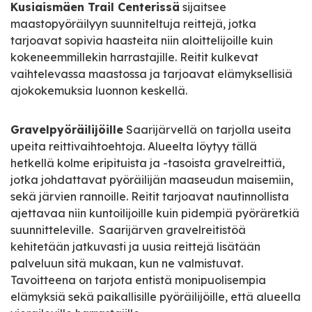
Kusiaismäen Trail Centerissä
sijaitsee
maastopyöräilyyn suunniteltuja reittejä, jotka
tarjoavat sopivia haasteita niin aloittelijoille kuin
kokeneemmillekin harrastajille. Reitit kulkevat
vaihtelevassa maastossa ja tarjoavat elämyksellisiä
ajokokemuksia luonnon keskellä.
Gravelpyöräilijöille
Saarijärvellä on tarjolla useita
upeita reittivaihtoehtoja. Alueelta löytyy tällä
hetkellä kolme eripituista ja -tasoista gravelreittiä,
jotka johdattavat pyöräilijän maaseudun maisemiin,
sekä järvien rannoille. Reitit tarjoavat nautinnollista
ajettavaa niin kuntoilijoille kuin pidempiä pyöräretkiä
suunnitteleville. Saarijärven gravelreitistöä
kehitetään jatkuvasti ja uusia reittejä lisätään
palveluun sitä mukaan, kun ne valmistuvat.
Tavoitteena on tarjota entistä monipuolisempia
elämyksiä sekä paikallisille pyöräilijöille, että alueella