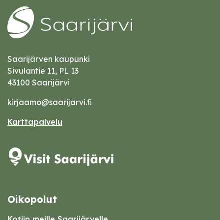
Saarijärven kaupunki
Sivulantie 11, PL 13
43100 Saarijärvi
kirjaamo@saarijarvi.fi
Karttapalvelu
Oikopolut
Kotiin meille Saarijärvelle