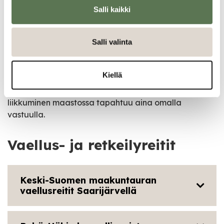
Salli kaikki
Lisätietoja Saarijärven seudun luontokohteista
Salli valinta
Fluent Outdoors – Saarijärvi
Visit Saarijärvi -sivuilta
.
Luontoon.fi
Kiellä
Vaellus ja retkeilyreiteillä ei ole talvikunnossapitoa ja
liikkuminen maastossa tapahtuu aina omalla
vastuulla.
Vaellus- ja retkeilyreitit
Keski-Suomen maakuntauran
vaellusreitit Saarijärvellä