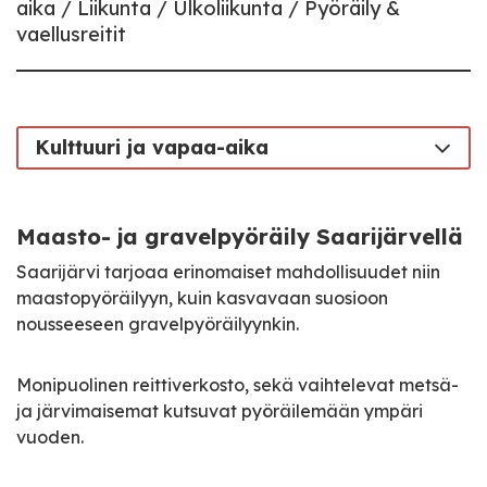
aika
Liikunta
Ulkoliikunta
Pyöräily &
vaellusreitit
Kulttuuri ja vapaa-aika
Maasto- ja gravelpyöräily Saarijärvellä
Saarijärvi tarjoaa erinomaiset mahdollisuudet niin
maastopyöräilyyn, kuin kasvavaan suosioon
nousseeseen gravelpyöräilyynkin.
Monipuolinen reittiverkosto, sekä vaihtelevat metsä-
ja järvimaisemat kutsuvat pyöräilemään ympäri
vuoden.