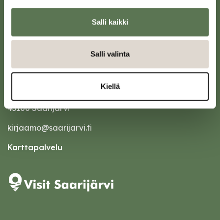
Salli kaikki
Salli valinta
Saarijärven kaupunki
Kiellä
Sivulantie 11, PL 13
43100 Saarijärvi
kirjaamo@saarijarvi.fi
Karttapalvelu