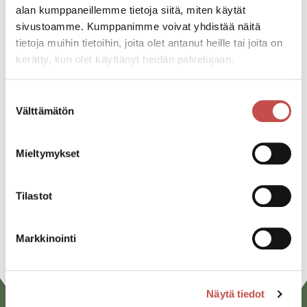
Saarijärven kansalaisopiston
alan kumppaneillemme tietoja siitä, miten käytät
kurssitarjonta lukuvuodelle 2026-2027
sivustoamme. Kumppanimme voivat yhdistää näitä
on nyt julkaistu!
tietoja muihin tietoihin, joita olet antanut heille tai joita on
kerätty, kun olet käyttänyt heidän palvelujaan.
Ajankohtaista
2.6.2026
Suostumuksen
Opiston työ-ja loma-ajat 2026-2027
Välttämätön
valinta
Kansalaisopisto
10.6.2025
Mieltymykset
Lisää ajankohtaista
Tilastot
Markkinointi
Näytä tiedot