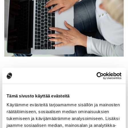
Ajankohtaista
Ilmoittautuminen kansalaisopiston
Tämä sivusto käyttää evästeitä
lukuvuoden 2026–2027 kursseille alkaa
10.8.2026
Käytämme evästeitä tarjoamamme sisällön ja mainosten
räätälöimiseen, sosiaalisen median ominaisuuksien
Kansalaisopisto
5.8.2026
tukemiseen ja kävijämäärämme analysoimiseen. Lisäksi
jaamme sosiaalisen median, mainosalan ja analytiikka-