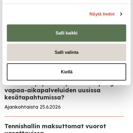
Näytä tiedot
Salli kaikki
Salli valinta
Ajankohtaista
Kiellä
Oletko käynyt Saarijärven kaupungin
vapaa-aikapalveluiden uusissa
kesätapahtumissa?
Ajankohtaista
25.6.2026
Tennishallin maksuttomat vuorot