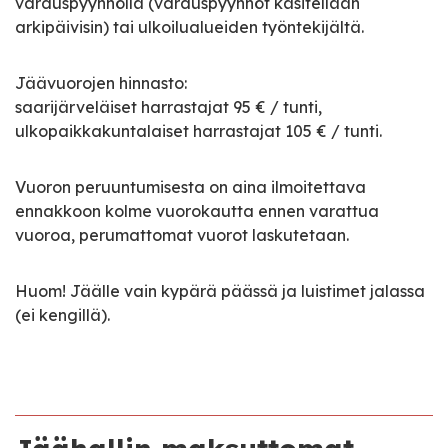
varauspyynnöllä (varauspyynnöt käsitellään
arkipäivisin) tai ulkoilualueiden työntekijältä.
Jäävuorojen hinnasto:
saarijärveläiset harrastajat 95 € / tunti,
ulkopaikkakuntalaiset harrastajat 105 € / tunti.
Vuoron peruuntumisesta on aina ilmoitettava
ennakkoon kolme vuorokautta ennen varattua
vuoroa, perumattomat vuorot laskutetaan.
Huom! Jäälle vain kypärä päässä ja luistimet jalassa
(ei kengillä).