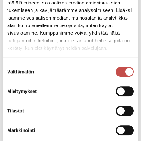
räätälöimiseen, sosiaalisen median ominaisuuksien
tukemiseen ja kävijämäärämme analysoimiseen. Lisäksi
jaamme sosiaalisen median, mainosalan ja analytiikka-
Juha Notkola
alan kumppaneillemme tietoja siitä, miten käytät
ulkoilualueiden työntekijä
sivustoamme. Kumppanimme voivat yhdistää näitä
040 773 1079
tietoja muihin tietoihin, joita olet antanut heille tai joita on
juha.notkola@saarijarvi.fi
kerätty, kun olet käyttänyt heidän palvelujaan.
Pasi Hakala
Suostumuksen
ulkoilualueiden työntekijä
Välttämätön
valinta
044 4598 754
pasi.hakala@saarijarvi.fi
Mieltymykset
Tilastot
Markkinointi