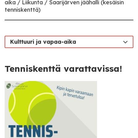
aika
Liikunta
Saarijärven jäähalli (kesäisin
tenniskenttä)
Kulttuuri ja vapaa-aika
Tenniskenttä varattavissa!