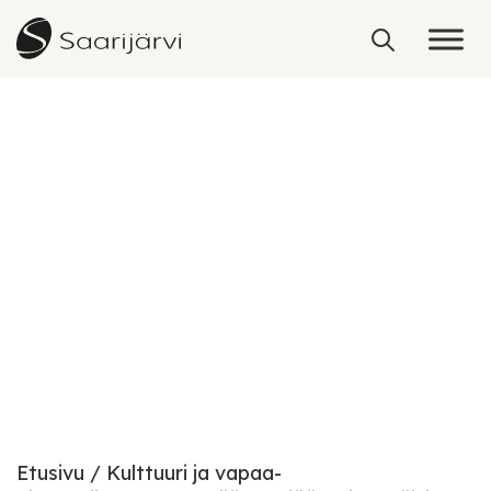
Skip to content
Saarijärven jäähalli
(kesäisin tenniskenttä)
Etusivu
Kulttuuri ja vapaa-