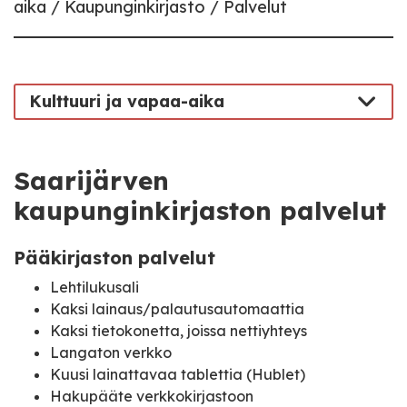
aika
Kaupunginkirjasto
Palvelut
Kulttuuri ja vapaa-aika
Saarijärven
kaupunginkirjaston palvelut
Pääkirjaston palvelut
Lehtilukusali
Kaksi lainaus/palautusautomaattia
Kaksi tietokonetta, joissa nettiyhteys
Langaton verkko
Kuusi lainattavaa tablettia (Hublet)
Hakupääte verkkokirjastoon