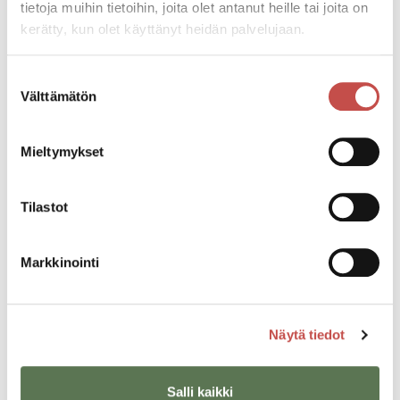
tietoja muihin tietoihin, joita olet antanut heille tai joita on
kerätty, kun olet käyttänyt heidän palvelujaan.
Suostumuksen
Välttämätön
valinta
Mieltymykset
Tilastot
Lapset ja nuoret
Markkinointi
Ajankohtaista
Näytä tiedot
Salli kaikki
Kirjaston kesän palveluajat