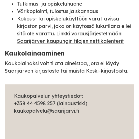
Tutkimus- ja opiskeluhuone
Värikopiointi, tulostus ja skannaus
Kokous- tai opiskelukäyttöön varattavissa
kirjaston parvi, joka on käytössä lukutilana ellei
sitä ole varattu. Linkki varausjärjestelmään:
Saarijärven kaupungin tilojen nettikalenterit
Kaukolainaaminen
Kaukolainaksi voit tilata aineistoa, jota ei löydy
Saarijärven kirjastosta tai muista Keski-kirjastoista.
Kaukopalvelun yhteystiedot:
+358 44 4598 257 (lainaustiski)
kaukopalvelu@saarijarvi.fi