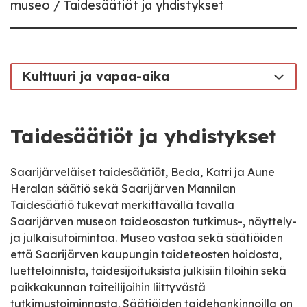
museo
Taidesäätiöt ja yhdistykset
Kulttuuri ja vapaa-aika
Taidesäätiöt ja yhdistykset
Saarijärveläiset taidesäätiöt, Beda, Katri ja Aune
Heralan säätiö sekä Saarijärven Mannilan
Taidesäätiö tukevat merkittävällä tavalla
Saarijärven museon taideosaston tutkimus-, näyttely-
ja julkaisutoimintaa. Museo vastaa sekä säätiöiden
että Saarijärven kaupungin taideteosten hoidosta,
luetteloinnista, taidesijoituksista julkisiin tiloihin sekä
paikkakunnan taiteilijoihin liittyvästä
tutkimustoiminnasta. Säätiöiden taidehankinnoilla on