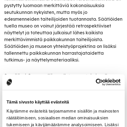
pystytty luomaan merkittäviä kokonaisuuksia
seutukunnan nykyisten, mutta myös jo
edesmenneiden taiteilijoiden tuotannosta. Säätiöiden
tuella museo on voinut järjestää retrospektiiviset
näyttelyt ja toteuttaa julkaisut lähes kaikista
merkittävimmistä paikkakunnan taiteilijoista.
Säätiöiden ja museon yhteistyöprojektina on lisäksi
tallennettu paikkakunnan harrastajataidetta
tutkimus- ja näyttelymateriaaliksi.
Saarijärvi-Seura r.y:llä on ollut museotoiminnalle
vahva tuki alusta asti. Kotiseutuyhdistys oli
avainasemassa museon perustamisessa vuonna 1986.
Tapperien Taideseura ry toimii laaja-alaisesti
Tämä sivusto käyttää evästeitä
kaupungin kanssa yhdessä Juholan kotitilaa
koskevissa asioissa sekä taiteilijaveljesten tuotannon
Käytämme evästeitä tarjoamamme sisällön ja mainosten
tallentamissa ja digitoimisessa tutkijoiden käyttöön.
räätälöimiseen, sosiaalisen median ominaisuuksien
Aineisto on sijoitettuna Saarijärven museoon, sillä
tukemiseen ja kävijämäärämme analysoimiseen. Lisäksi