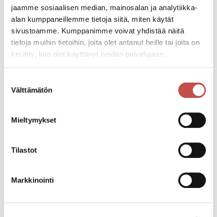
Tapperit ovat tunnettu osa Saarijärven ja Suomen
jaamme sosiaalisen median, mainosalan ja analytiikka-
historiaa.
alan kumppaneillemme tietoja siitä, miten käytät
sivustoamme. Kumppanimme voivat yhdistää näitä
tietoja muihin tietoihin, joita olet antanut heille tai joita on
kerätty, kun olet käyttänyt heidän palvelujaan.
Suostumuksen
Välttämätön
valinta
Bannerin valokuvassa on taidenäyttely Yhteiset
kuvat (11.11.1994–8.1.1995), jossa oli esillä taidetta
Mieltymykset
Beda, Katri ja Aune Heralan säätiön ja Saarijärven
Mannilan Taidesäätiön kokoelmista. Kuva:
Saarijärven museo, Olavi Lahtela.
Tilastot
Markkinointi