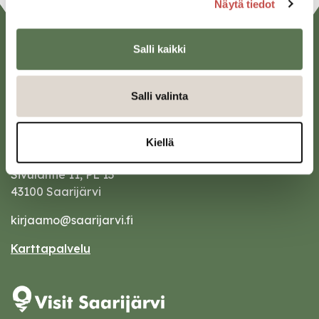
Näytä tiedot
Salli kaikki
Salli valinta
Kiellä
Saarijärven kaupunki
Sivulantie 11, PL 13
43100 Saarijärvi
kirjaamo@saarijarvi.fi
Karttapalvelu