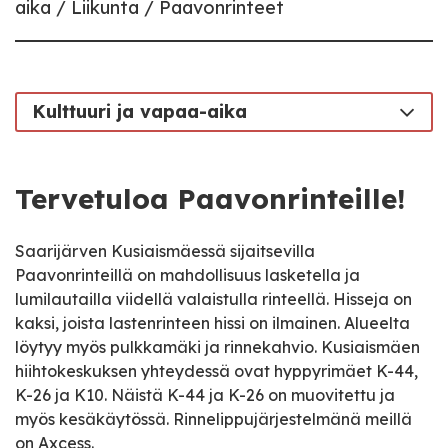
aika
Liikunta
Paavonrinteet
Kulttuuri ja vapaa-aika
Tervetuloa Paavonrinteille!
Saarijärven Kusiaismäessä sijaitsevilla
Paavonrinteillä on mahdollisuus lasketella ja
lumilautailla viidellä valaistulla rinteellä. Hisseja on
kaksi, joista lastenrinteen hissi on ilmainen. Alueelta
löytyy myös pulkkamäki ja rinnekahvio. Kusiaismäen
hiihtokeskuksen yhteydessä ovat hyppyrimäet K-44,
K-26 ja K10. Näistä K-44 ja K-26 on muovitettu ja
myös kesäkäytössä. Rinnelippujärjestelmänä meillä
on Axcess.