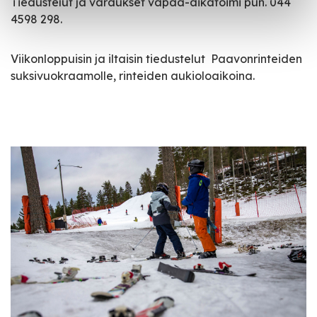
Tiedustelut ja varaukset vapaa-aikatoimi puh. 044
4598 298.
Viikonloppuisin ja iltaisin tiedustelut Paavonrinteiden
suksivuokraamolle, rinteiden aukioloaikoina.