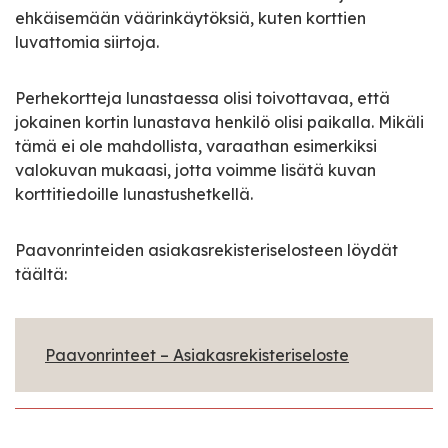
ehkäisemään väärinkäytöksiä, kuten korttien
luvattomia siirtoja.
Perhekortteja lunastaessa olisi toivottavaa, että
jokainen kortin lunastava henkilö olisi paikalla. Mikäli
tämä ei ole mahdollista, varaathan esimerkiksi
valokuvan mukaasi, jotta voimme lisätä kuvan
korttitiedoille lunastushetkellä.
Paavonrinteiden asiakasrekisteriselosteen löydät
täältä:
Paavonrinteet – Asiakasrekisteriseloste