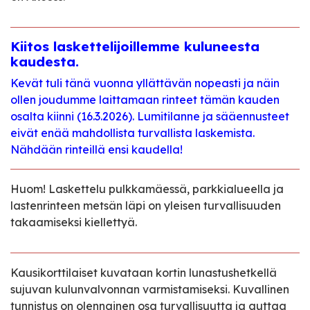
Kiitos laskettelijoillemme kuluneesta
kaudesta.
Kevät tuli tänä vuonna yllättävän nopeasti ja näin
ollen joudumme laittamaan rinteet tämän kauden
osalta kiinni (16.3.2026). Lumitilanne ja sääennusteet
eivät enää mahdollista turvallista laskemista.
Nähdään rinteillä ensi kaudella!
Huom! Laskettelu pulkkamäessä, parkkialueella ja
lastenrinteen metsän läpi on yleisen turvallisuuden
takaamiseksi kiellettyä.
Kausikorttilaiset kuvataan kortin lunastushetkellä
sujuvan kulunvalvonnan varmistamiseksi. Kuvallinen
tunnistus on olennainen osa turvallisuutta ja auttaa