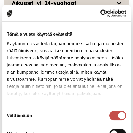
Aikuiset, yli 14-vuotiaat
Lapset 6-13-vuotiaat
Tämä sivusto käyttää evästeitä
Käytämme evästeitä tarjoamamme sisällön ja mainosten
Välinevuokrat, aikuiset ja lapset
räätälöimiseen, sosiaalisen median ominaisuuksien
tukemiseen ja kävijämäärämme analysoimiseen. Lisäksi
jaamme sosiaalisen median, mainosalan ja analytiikka-
Koulujen oppilaat
alan kumppaneillemme tietoja siitä, miten käytät
sivustoamme. Kumppanimme voivat yhdistää näitä
tietoja muihin tietoihin, joita olet antanut heille tai joita on
Yhteystiedot
kerätty, kun olet käyttänyt heidän palvelujaan.
Rinnekahvila Kahvila Keko
Suostumuksen
Välttämätön
valinta
Kahvilapalvelut, lipunmyynti
044 4598 670