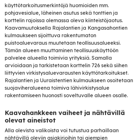
käyttötarkoitusmerkintöjä huomioiden mm.
pohjavesialue, läheinen asutus sekä tonttien ja
korttelin rajoissa olemassa oleva kiinteistöjaotus.
Kaavamuutoksella Rajalantien ja Kangasahontien
kulmaukseen sijoittuva rakentumaton
puistoaluevaraus muutetaan teollisuusalueeksi.
Tämän alueen muuttaminen teollisuuskäyttöön
palvelee alueella toimivia yrityksiä. Samalla
arvioidaan ja tarkistetaan korttelin 726 sekä siihen
liittyvien virkistysaluevarausten käyttötarkoitukset.
Rajalantien ja Uuraistentien kulmaukseen osoitetaan
suojaviheralueena toimiva lähivirkistysalue
rakentamiseen huonosti soveltuvalle alueen osalle.
Kaavahankkeen vaiheet ja nähtävillä
olevat aineistot
Alla olevista valikoista voi tutustua parhaillaan
nähtävillä oleviin asiakirjoihin tai aiempien