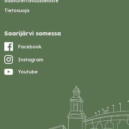
Saavutettavuusseloste
Tietosuoja
Saarijärvi somessa
Facebook
Instagram
Youtube