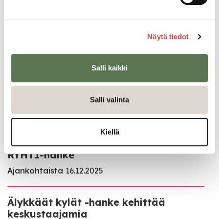
044 4598 210
sari.peura@saarijarvi.fi
Näytä tiedot
Ajankohtaista
Salli kaikki
Kaavoituksen ja
maankäyttöpalveluiden
Salli valinta
kesälomatiedote
Kaavoitus
22.6.2026
Kiellä
RYHTI-hanke
Ajankohtaista
16.12.2025
Älykkäät kylät -hanke kehittää
keskustaajamia