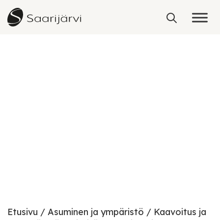
Skip to content
Korttelin 726 asemakaavan
muutos Rajalantien
eteläpuolella
Etusivu
Asuminen ja ympäristö
Kaavoitus ja