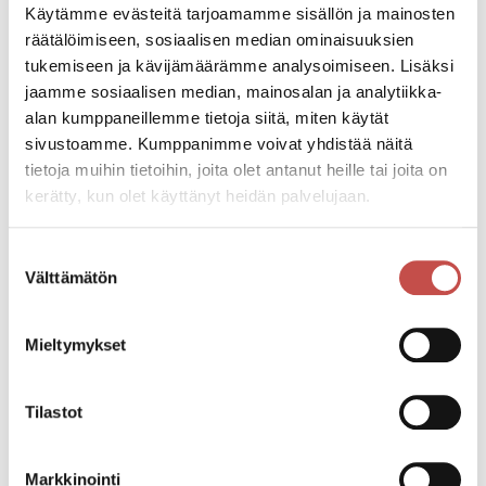
Käytämme evästeitä tarjoamamme sisällön ja mainosten
räätälöimiseen, sosiaalisen median ominaisuuksien
Mirja Tarvainen
tukemiseen ja kävijämäärämme analysoimiseen. Lisäksi
kaavoitusinsinööri
jaamme sosiaalisen median, mainosalan ja analytiikka-
Saarijärven kaavoitus
alan kumppaneillemme tietoja siitä, miten käytät
sivustoamme. Kumppanimme voivat yhdistää näitä
kaavaprosessiohjaus, rakennusoikeusasiat, kaavojen
tietoja muihin tietoihin, joita olet antanut heille tai joita on
laadinnan ohjaus
kerätty, kun olet käyttänyt heidän palvelujaan.
Suostumuksen
044 4598 435
Välttämätön
valinta
mirja.tarvainen@saarijarvi.fi
Sari Peura
Mieltymykset
kaavasuunnittelija
Saarijärven kaavoitus
Tilastot
asema- ja yleiskaavojen laadinta
Markkinointi