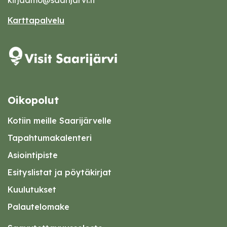
kirjaamo@saarijarvi.fi
Karttapalvelu
Oikopolut
Kotiin meille Saarijärvelle
Tapahtumakalenteri
Asiointipiste
Esityslistat ja pöytäkirjat
Kuulutukset
Palautelomake