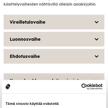
käsittelyvaiheiden nähtävillä olleisiin asiakirjoihin.
Vireilletulovaihe
Luonnosvaihe
Ehdotusvaihe
Kaavahankkeen selvitysaineisto
Lisätietoja kaavahankkeesta antavat seuraavat
Tämä sivusto käyttää evästeitä
henkilöt: