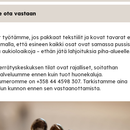
 ota vastaan
 työtämme, jos pakkaat tekstiilit ja kovat tavarat er
malla, että esineen kaikki osat ovat samassa pussis
aukioloaikoja – ethän jätä lahjoituksia piha-alueelle
errätyskeskuksen tilat ovat rajalliset, soitathan
alveluumme ennen kuin tuot huonekaluja.
numeromme on +358 44 4598 307. Tarkistamme aina
un kunnon ennen sen vastaanottamista.