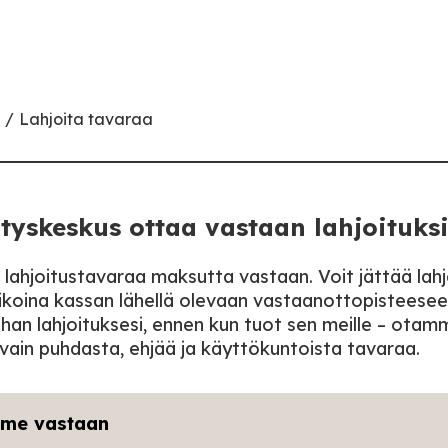
Lahjoita tavaraa
ätyskeskus ottaa vastaan lahjoituks
ahjoitustavaraa maksutta vastaan. Voit jättää lahj
ikoina kassan lähellä olevaan vastaanottopisteesee
than lahjoituksesi, ennen kun tuot sen meille – otam
vain puhdasta, ehjää ja käyttökuntoista tavaraa.
me vastaan