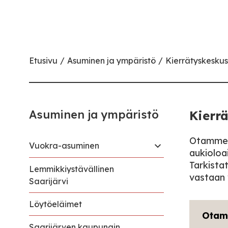
Etusivu
Asuminen ja ympäristö
Kierrätyskeskus
Asuminen ja ympäristö
Kierr
Otamme l
Vuokra-asuminen
aukioloa
Tarkista
Lemmikkiystävällinen
vastaan 
Saarijärvi
Löytöeläimet
Otam
Saarijärven kaupungin