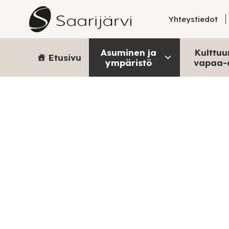
Skip to content
Yhteystiedot
Asuminen ja
Kulttuur
Etusivu
ympäristö
vapaa-