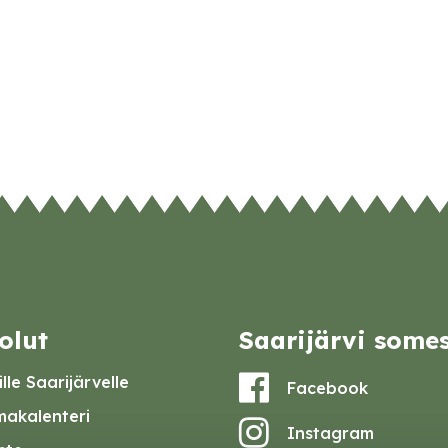
olut
Saarijärvi some
lle Saarijärvelle
Facebook
akalenteri
Instagram