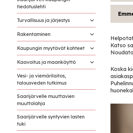
tiedotuslehti
Emme
Turvallisuus ja järjestys
Rakentaminen
Helpotat
Katso sa
Kaupungin myytävät kohteet
Noudata 
Kaavoitus ja maankäyttö
Koska ki
Vesi- ja viemärilaitos,
asiakasp
talousveden tutkimus
Puhelin
huonekal
Saarijärvelle muuttavien
muuttolahja
Saarijärvelle syntyvien lasten
tuki