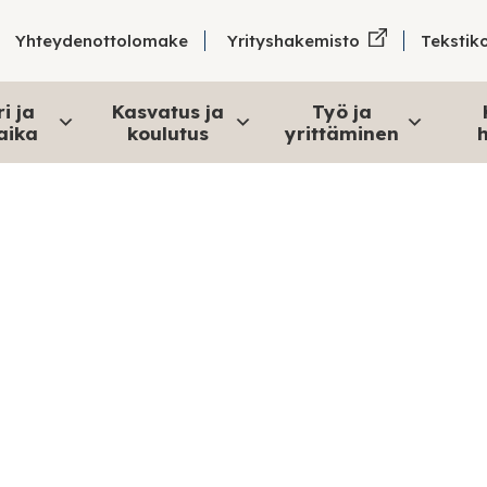
Tekstik
Yhteydenottolomake
Yrityshakemisto
i ja
Kasvatus ja
Työ ja
aika
koulutus
yrittäminen
h
Lahjoita tavara