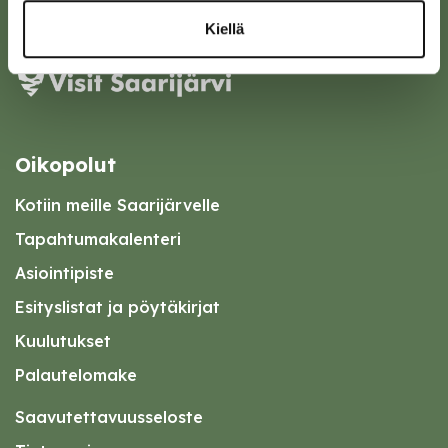
Karttapalvelu
Kiellä
Oikopolut
Kotiin meille Saarijärvelle
Tapahtumakalenteri
Asiointipiste
Esityslistat ja pöytäkirjat
Kuulutukset
Palautelomake
Saavutettavuusseloste