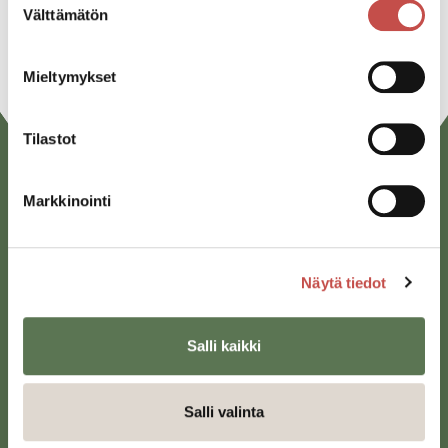
Välttämätön
valinta
Mieltymykset
Tilastot
Markkinointi
Näytä tiedot
Saarijärven kaupunki
Salli kaikki
Sivulantie 11, PL 13
43100 Saarijärvi
Salli valinta
kirjaamo@saarijarvi.fi