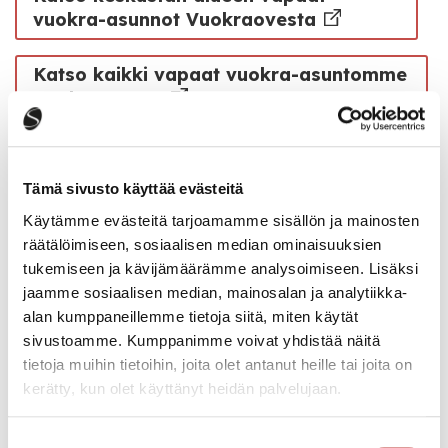
vuokra-asunnot Vuokraovesta
Katso kaikki vapaat vuokra-asuntomme
Vuokraovesta
Tämä sivusto käyttää evästeitä
Käytämme evästeitä tarjoamamme sisällön ja mainosten
Einarintie 4
räätälöimiseen, sosiaalisen median ominaisuuksien
tukemiseen ja kävijämäärämme analysoimiseen. Lisäksi
jaamme sosiaalisen median, mainosalan ja analytiikka-
Paavontie 33
alan kumppaneillemme tietoja siitä, miten käytät
sivustoamme. Kumppanimme voivat yhdistää näitä
tietoja muihin tietoihin, joita olet antanut heille tai joita on
Mansikkaniementie 34
kerätty, kun olet käyttänyt heidän palvelujaan.
Suostumuksen