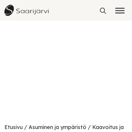
Skip to content
Saarijärven reitin
rantaosayleiskaavojen
kokonaismuutos
Etusivu
Asuminen ja ympäristö
Kaavoitus ja