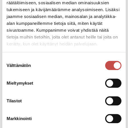
ulla-maija.humppi@saarijarvi.fi
räätälöimiseen, sosiaalisen median ominaisuuksien
tukemiseen ja kävijämäärämme analysoimiseen. Lisäksi
Mirja Tarvainen
jaamme sosiaalisen median, mainosalan ja analytiikka-
kaavoitusinsinööri
alan kumppaneillemme tietoja siitä, miten käytät
Saarijärven kaavoitus
sivustoamme. Kumppanimme voivat yhdistää näitä
tietoja muihin tietoihin, joita olet antanut heille tai joita on
kaavaprosessiohjaus, rakennusoikeusasiat, kaavojen
kerätty, kun olet käyttänyt heidän palvelujaan.
laadinnan ohjaus
Suostumuksen
Välttämätön
valinta
044 4598 435
mirja.tarvainen@saarijarvi.fi
Mieltymykset
Sari Peura
kaavasuunnittelija
Tilastot
Saarijärven kaavoitus
asema- ja yleiskaavojen laadinta
Markkinointi
044 4598 210