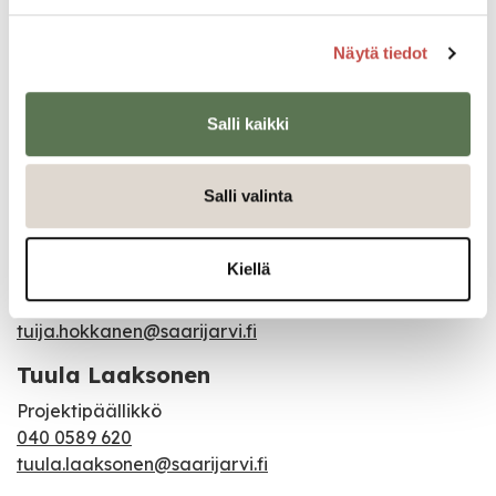
sari.peura@saarijarvi.fi
Näytä tiedot
Matti Piispanen
Kaavasuunnittelija
Salli kaikki
Saarijärven kaavoitus
044 4598 225
Salli valinta
matti.piispanen@saarijarvi.fi
Tuija Hokkanen
Kiellä
toimistosihteeri
040 7078 306
tuija.hokkanen@saarijarvi.fi
Tuula Laaksonen
Projektipäällikkö
040 0589 620
tuula.laaksonen@saarijarvi.fi