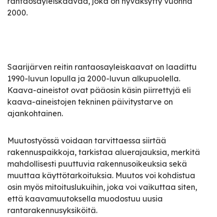
rantaosayleiskaavaa, joka on hyväksytty vuonna
2000.
Saarijärven reitin rantaosayleiskaavat on laadittu
1990-luvun lopulla ja 2000-luvun alkupuolella.
Kaava-aineistot ovat pääosin käsin piirrettyjä eli
kaava-aineistojen tekninen päivitystarve on
ajankohtainen.
Muutostyössä voidaan tarvittaessa siirtää
rakennuspaikkoja, tarkistaa aluerajauksia, merkitä
mahdollisesti puuttuvia rakennusoikeuksia sekä
muuttaa käyttötarkoituksia. Muutos voi kohdistua
osin myös mitoituslukuihin, joka voi vaikuttaa siten,
että kaavamuutoksella muodostuu uusia
rantarakennusyksiköitä.