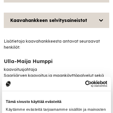
Kaavahankkeen selvitysaineistot
Lisätietoja kaavahankkeesta antavat seuraavat
henkilöt:
Ulla-Maija Humppi
kaavoitusjohtaja
Saarijärven kaavoitus ja maankäyttöpalvelut sekä
aluearkkitehtipalvelut
Tiistaisin Karstulassa (huom. varaa aika
asiakaskäynnille)
Tämä sivusto käyttää evästeitä
044 4598 405
Käytämme evästeitä tarjoamamme sisällön ja mainosten