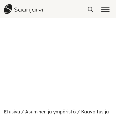
Skip to content
Miilukankaan
tuulivoimaosayleiskaava
Etusivu
Asuminen ja ympäristö
Kaavoitus ja