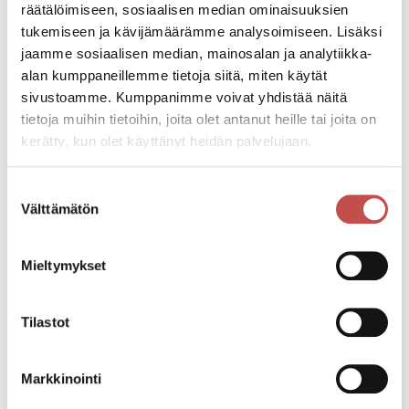
räätälöimiseen, sosiaalisen median ominaisuuksien
tukemiseen ja kävijämäärämme analysoimiseen. Lisäksi
Ulla-Maija Humppi
jaamme sosiaalisen median, mainosalan ja analytiikka-
alan kumppaneillemme tietoja siitä, miten käytät
kaavoitusjohtaja
sivustoamme. Kumppanimme voivat yhdistää näitä
Saarijärven kaavoitus ja maankäyttöpalvelut sekä
tietoja muihin tietoihin, joita olet antanut heille tai joita on
aluearkkitehtipalvelut
kerätty, kun olet käyttänyt heidän palvelujaan.
Tiistaisin Karstulassa (huom. varaa aika
asiakaskäynnille)
Suostumuksen
Välttämätön
valinta
044 4598 405
ulla-maija.humppi@saarijarvi.fi
Mieltymykset
Matti Piispanen
Kaavasuunnittelija
Tilastot
Saarijärven kaavoitus
044 4598 225
Markkinointi
matti.piispanen@saarijarvi.fi