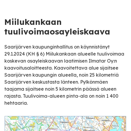
Miilukankaan
tuulivoimaosayleiskaava
Saarijärven kaupunginhallitus on käynnistänyt
29.1.2024 (KH § 6) Miilukankaan alueelle tuulivoimaa
koskevan osayleiskaavan laatimisen Ilmatar Oy:n
kaavoitusaloitteesta. Kaavoitettava alue sijaitsee
Saarijärven kaupungin alueella, noin 25 kilometriä
Saarijärven keskustasta länteen. Pylkönmäen
taajama sijaitsee noin 5 kilometrin päässä alueen
rajasta. Tuulivoima-alueen pinta-ala on noin 1 400
hehtaaria.