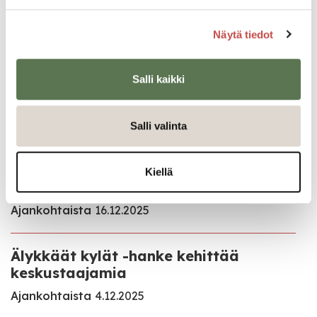
Näytä tiedot
Ajankohtaista
Salli kaikki
Kaavoituksen ja
maankäyttöpalveluiden
kesälomatiedote
Salli valinta
Kaavoitus
22.6.2026
Kiellä
RYHTI-hanke
Ajankohtaista
16.12.2025
Älykkäät kylät -hanke kehittää
keskustaajamia
Ajankohtaista
4.12.2025