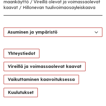
maankäyttö
Vireillä olevat ja voimassaolevat
kaavat
Hillonevan tuulivoimaosayleiskaava
Asuminen ja ympäristö
Yhteystiedot
Vireillä ja voimassaolevat kaavat
Vaikuttaminen kaavoituksessa
Kuulutukset