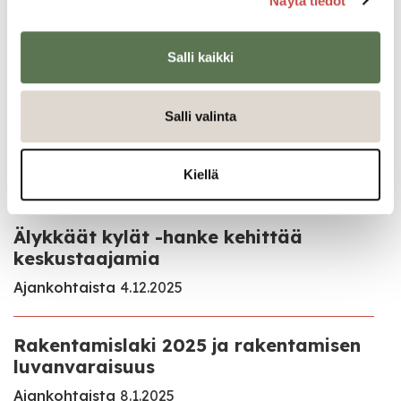
Näytä tiedot
Kaavoituksen ja
maankäyttöpalveluiden
Salli kaikki
kesälomatiedote
Kaavoitus
22.6.2026
Salli valinta
RYHTI-hanke
Kiellä
Ajankohtaista
16.12.2025
Älykkäät kylät -hanke kehittää
keskustaajamia
Ajankohtaista
4.12.2025
Rakentamislaki 2025 ja rakentamisen
luvanvaraisuus
Ajankohtaista
8.1.2025