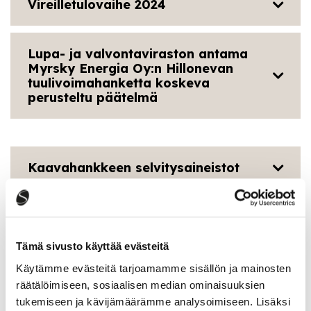
Vireilletulovaihe 2024
Lupa- ja valvontaviraston antama
Myrsky Energia Oy:n Hillonevan
tuulivoimahanketta koskeva
perusteltu päätelmä
Kaavahankkeen selvitysaineistot
Lisätietoja kaavahankkeesta antavat seuraavat
henkilöt:
Tämä sivusto käyttää evästeitä
Käytämme evästeitä tarjoamamme sisällön ja mainosten
Ulla-Maija Humppi
räätälöimiseen, sosiaalisen median ominaisuuksien
tukemiseen ja kävijämäärämme analysoimiseen. Lisäksi
kaavoitusjohtaja