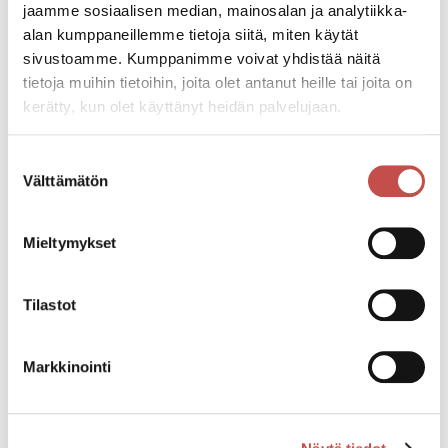
jaamme sosiaalisen median, mainosalan ja analytiikka-
Saarijärven kaavoitus ja maankäyttöpalvelut sekä
alan kumppaneillemme tietoja siitä, miten käytät
aluearkkitehtipalvelut
sivustoamme. Kumppanimme voivat yhdistää näitä
Tiistaisin Karstulassa (huom. varaa aika
tietoja muihin tietoihin, joita olet antanut heille tai joita on
asiakaskäynnille)
kerätty, kun olet käyttänyt heidän palvelujaan.
044 4598 405
Suostumuksen
ulla-maija.humppi@saarijarvi.fi
Välttämätön
valinta
Matti Piispanen
Kaavasuunnittelija
Mieltymykset
Saarijärven kaavoitus
044 4598 225
Tilastot
matti.piispanen@saarijarvi.fi
Markkinointi
Ajankohtaista